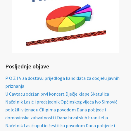
Posljednje objave
P O Z I V za dostavu prijedloga kandidata za dodjelu javnih
priznanja
U Cavtatu održan prvi koncert Dječje klape Škatulica
Načelnik Lasić i predsjednik Općinskog vijeća Ivo Simović
položili vijenac u Čilipima povodom Dana pobjede i
domovinske zahvalnosti i Dana hrvatskih branitelja
Načelnik Lasić uputio čestitku povodom Dana pobjede i