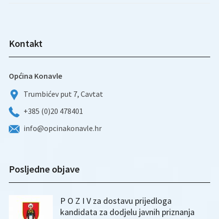
Kontakt
Općina Konavle
Trumbićev put 7, Cavtat
+385 (0)20 478401
info@opcinakonavle.hr
Posljedne objave
P O Z I V za dostavu prijedloga
kandidata za dodjelu javnih priznanja