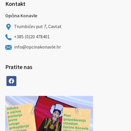
Kontakt
Općina Konavle
Trumbićev put 7, Cavtat
+385 (0)20 478401
info@opcinakonavle.hr
Pratite nas
facebook