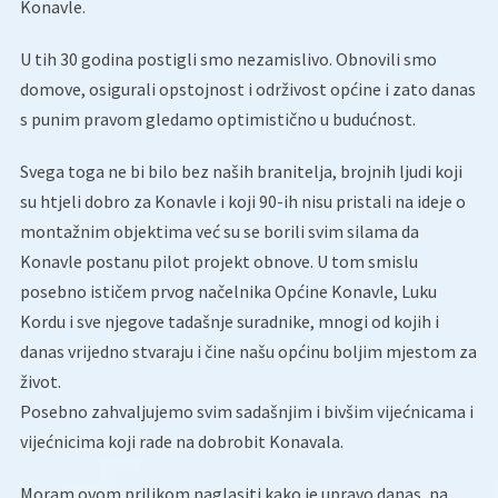
Konavle.
U tih 30 godina postigli smo nezamislivo. Obnovili smo
domove, osigurali opstojnost i održivost općine i zato danas
s punim pravom gledamo optimistično u budućnost.
Svega toga ne bi bilo bez naših branitelja, brojnih ljudi koji
su htjeli dobro za Konavle i koji 90-ih nisu pristali na ideje o
montažnim objektima već su se borili svim silama da
Konavle postanu pilot projekt obnove. U tom smislu
posebno ističem prvog načelnika Općine Konavle, Luku
Kordu i sve njegove tadašnje suradnike, mnogi od kojih i
danas vrijedno stvaraju i čine našu općinu boljim mjestom za
život.
Posebno zahvaljujemo svim sadašnjim i bivšim vijećnicama i
vijećnicima koji rade na dobrobit Konavala.
Moram ovom prilikom naglasiti kako je upravo danas, na