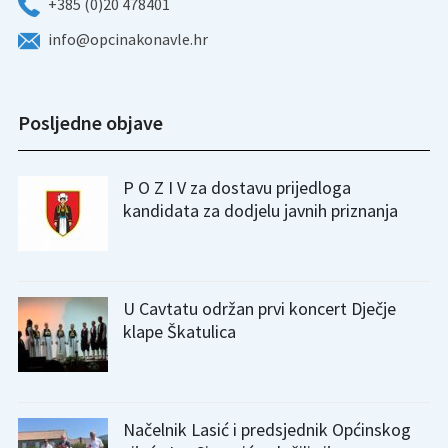
+385 (0)20 478401
info@opcinakonavle.hr
Posljedne objave
P O Z I V za dostavu prijedloga
kandidata za dodjelu javnih priznanja
U Cavtatu održan prvi koncert Dječje
klape Škatulica
Načelnik Lasić i predsjednik Općinskog