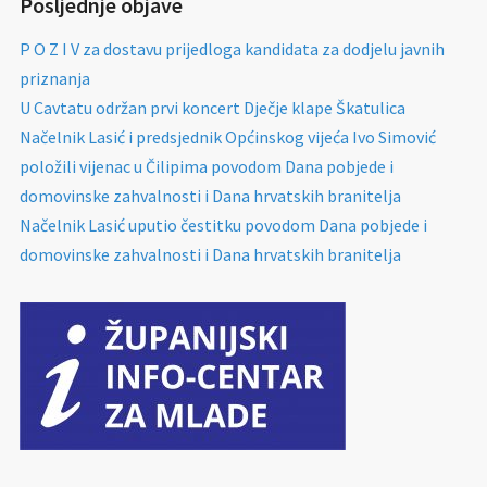
Posljednje objave
P O Z I V za dostavu prijedloga kandidata za dodjelu javnih
priznanja
U Cavtatu održan prvi koncert Dječje klape Škatulica
Načelnik Lasić i predsjednik Općinskog vijeća Ivo Simović
položili vijenac u Čilipima povodom Dana pobjede i
domovinske zahvalnosti i Dana hrvatskih branitelja
Načelnik Lasić uputio čestitku povodom Dana pobjede i
domovinske zahvalnosti i Dana hrvatskih branitelja