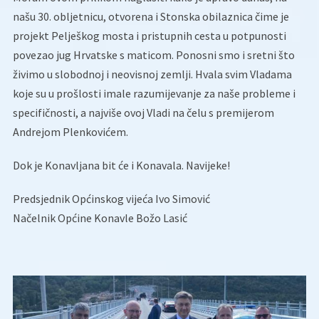
našu 30. obljetnicu, otvorena i Stonska obilaznica čime je
projekt Pelješkog mosta i pristupnih cesta u potpunosti
povezao jug Hrvatske s maticom. Ponosni smo i sretni što
živimo u slobodnoj i neovisnoj zemlji. Hvala svim Vladama
koje su u prošlosti imale razumijevanje za naše probleme i
specifičnosti, a najviše ovoj Vladi na čelu s premijerom
Andrejom Plenkovićem.
Dok je Konavljana bit će i Konavala. Navijeke!
Predsjednik Općinskog vijeća Ivo Simović
Načelnik Općine Konavle Božo Lasić