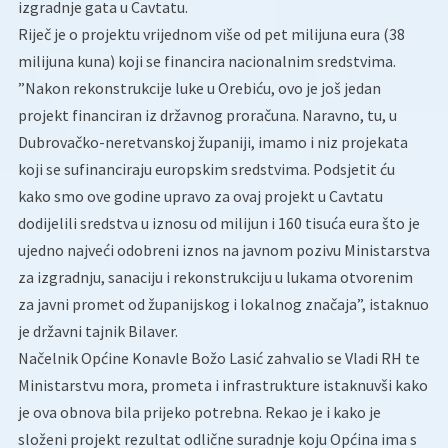
izgradnje gata u Cavtatu.
Riječ je o projektu vrijednom više od pet milijuna eura (38
milijuna kuna) koji se financira nacionalnim sredstvima.
”Nakon rekonstrukcije luke u Orebiću, ovo je još jedan
projekt financiran iz državnog proračuna. Naravno, tu, u
Dubrovačko-neretvanskoj županiji, imamo i niz projekata
koji se sufinanciraju europskim sredstvima. Podsjetit ću
kako smo ove godine upravo za ovaj projekt u Cavtatu
dodijelili sredstva u iznosu od milijun i 160 tisuća eura što je
ujedno najveći odobreni iznos na javnom pozivu Ministarstva
za izgradnju, sanaciju i rekonstrukciju u lukama otvorenim
za javni promet od županijskog i lokalnog značaja”, istaknuo
je državni tajnik Bilaver.
Načelnik Općine Konavle Božo Lasić zahvalio se Vladi RH te
Ministarstvu mora, prometa i infrastrukture istaknuvši kako
je ova obnova bila prijeko potrebna. Rekao je i kako je
složeni projekt rezultat odlične suradnje koju Općina ima s