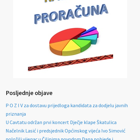
Posljednje objave
P O Z I V za dostavu prijedloga kandidata za dodjelu javnih
priznanja
U Cavtatu održan prvi koncert Dječje klape Škatulica
Načelnik Lasić i predsjednik Općinskog vijeća Ivo Simović
položili vijenac u Čilipima povodom Dana pobjede i