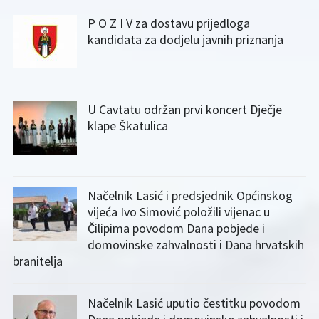
P O Z I V za dostavu prijedloga
kandidata za dodjelu javnih priznanja
U Cavtatu održan prvi koncert Dječje
klape Škatulica
Načelnik Lasić i predsjednik Općinskog
vijeća Ivo Simović položili vijenac u
Čilipima povodom Dana pobjede i
domovinske zahvalnosti i Dana hrvatskih
branitelja
Načelnik Lasić uputio čestitku povodom