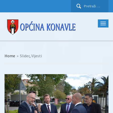
Pretraži:
Home
»
Slider
,
Vijesti