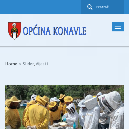
Pretraži:
Home
»
Slider
,
Vijesti