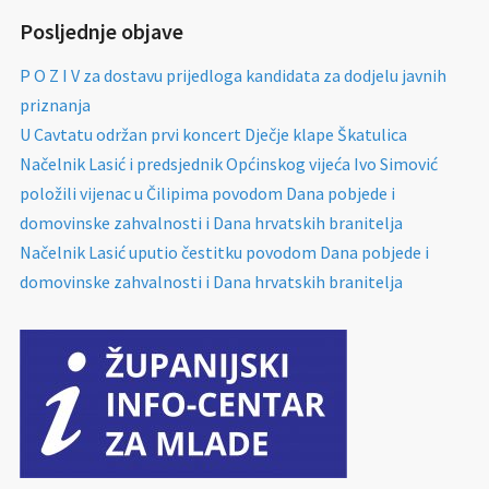
Posljednje objave
P O Z I V za dostavu prijedloga kandidata za dodjelu javnih
priznanja
U Cavtatu održan prvi koncert Dječje klape Škatulica
Načelnik Lasić i predsjednik Općinskog vijeća Ivo Simović
položili vijenac u Čilipima povodom Dana pobjede i
domovinske zahvalnosti i Dana hrvatskih branitelja
Načelnik Lasić uputio čestitku povodom Dana pobjede i
domovinske zahvalnosti i Dana hrvatskih branitelja