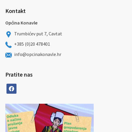
Kontakt
Općina Konavle
Trumbićev put 7, Cavtat
+385 (0)20 478401
info@opcinakonavle.hr
Pratite nas
facebook