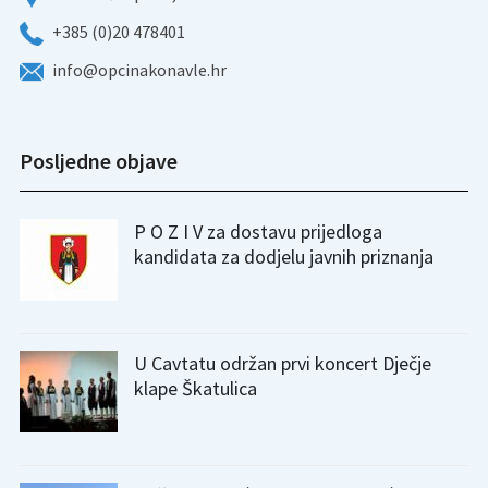
+385 (0)20 478401
info@opcinakonavle.hr
Posljedne objave
P O Z I V za dostavu prijedloga
kandidata za dodjelu javnih priznanja
U Cavtatu održan prvi koncert Dječje
klape Škatulica