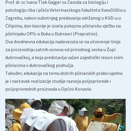
Prof. dr. sc Ivana Tlak Gajger sa Zavoda za biologiju i
patologiju riba i pčela Veterinarskoga fakulteta Sveučilišta u
Zagrebu, nakon subotnjeg predavanja održanog u KUD-u u
Čilipima, dan kasnije je izvela pokaznu pčelarsku vježbu na
pčelinjaku OPG-a Đuka u Dubravci (Prapratno).
Ova dvodnevna edukacija nadovezala se na otvorenje linija
za proizvodnju satnih osnova od prirodnog voska u Župi
dubrovačkoj, a koja predstavlja važan zajednički resurs svim
pčelarima s dubrovačkog područja.
Također, edukacija na temu dobrih pčelarskih praksi ujedno
je i nastavak realizacije studije razvoja poljoprivrede i
poljoprivrednih proizvoda u Općini Konavle.