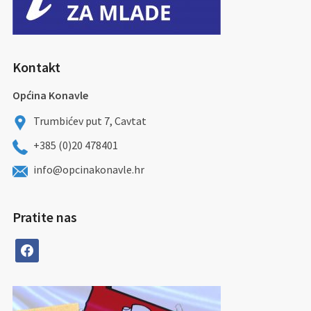
Kontakt
Općina Konavle
Trumbićev put 7, Cavtat
+385 (0)20 478401
info@opcinakonavle.hr
Pratite nas
facebook