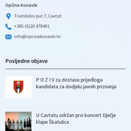
Općina Konavle
Trumbićev put 7, Cavtat
+385 (0)20 478401
info@opcinakonavle.hr
Posljedne objave
P O Z I V za dostavu prijedloga
kandidata za dodjelu javnih priznanja
U Cavtatu održan prvi koncert Dječje
klape Škatulica