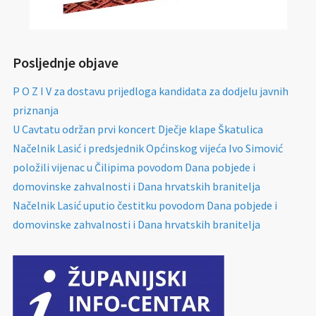
Posljednje objave
P O Z I V za dostavu prijedloga kandidata za dodjelu javnih
priznanja
U Cavtatu održan prvi koncert Dječje klape Škatulica
Načelnik Lasić i predsjednik Općinskog vijeća Ivo Simović
položili vijenac u Čilipima povodom Dana pobjede i
domovinske zahvalnosti i Dana hrvatskih branitelja
Načelnik Lasić uputio čestitku povodom Dana pobjede i
domovinske zahvalnosti i Dana hrvatskih branitelja