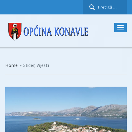
Pretraži:
Home
»
Slider
,
Vijesti