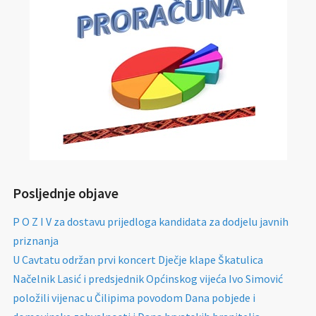
Posljednje objave
P O Z I V za dostavu prijedloga kandidata za dodjelu javnih
priznanja
U Cavtatu održan prvi koncert Dječje klape Škatulica
Načelnik Lasić i predsjednik Općinskog vijeća Ivo Simović
položili vijenac u Čilipima povodom Dana pobjede i