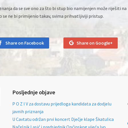
znanja da se sve ono za što bi stup bio namijenjen može riješiti na
 se ne bi primijenio takav, svima prihvatljiviji pristup.
Share on Facebook
Share on Google+
Posljednje objave
P O Z I V za dostavu prijedloga kandidata za dodjelu
javnih priznanja
U Cavtatu održan prvi koncert Dječje klape Škatulica
Načelnik Lasić i predsjednik Općinskog vijeća Ivo