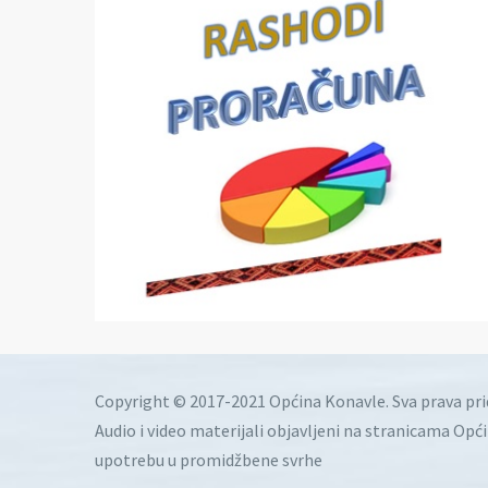
Copyright © 2017-2021 Općina Konavle. Sva prava pr
Audio i video materijali objavljeni na stranicama Opć
upotrebu u promidžbene svrhe