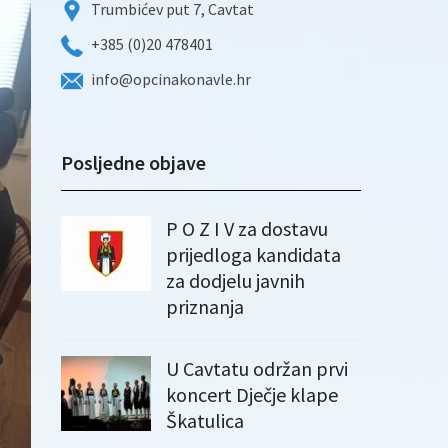
Trumbićev put 7, Cavtat
+385 (0)20 478401
info@opcinakonavle.hr
Posljedne objave
P O Z I V za dostavu
prijedloga kandidata
za dodjelu javnih
priznanja
U Cavtatu održan prvi
koncert Dječje klape
Škatulica