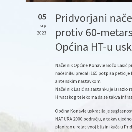
Pridvorjani nače
05
srp
protiv 60-metar
2023
Općina HT-u uskr
Načelnik Općine Konavle Božo Lasić pir
načelniku predali 165 potpisa peticije
antenskim nastavkom.
Načelnik Lasić na sastanku je izrazio 
Hrvatskog telekoma da se takva infras
Općina Konavle uskratila je suglasnost
NATURA 2000 području, a takav ujedno 
planiran u relativnoj blizini kuća u Prid