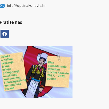
info@opcinakonavle.hr
Pratite nas
facebook