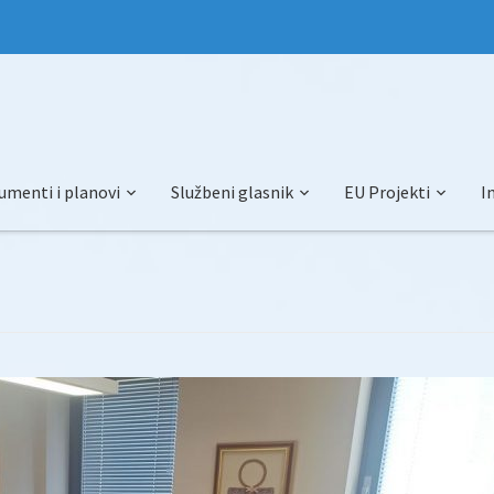
umenti i planovi
Službeni glasnik
EU Projekti
I