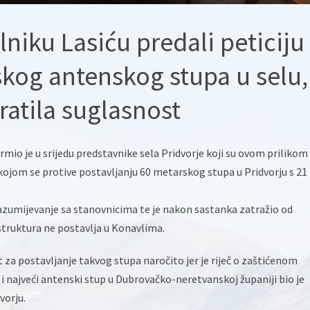
lniku Lasiću predali peticiju
skog antenskog stupa u selu,
atila suglasnost
mio je u srijedu predstavnike sela Pridvorje koji su ovom prilikom
 kojom se protive postavljanju 60 metarskog stupa u Pridvorju s 21
razumijevanje sa stanovnicima te je nakon sastanka zatražio od
truktura ne postavlja u Konavlima.
 za postavljanje takvog stupa naročito jer je riječ o zaštićenom
i najveći antenski stup u Dubrovačko-neretvanskoj županiji bio je
vorju.