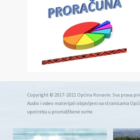
Copyright © 2017-2021 Općina Konavle. Sva prava pr
Audio i video materijali objavljeni na stranicama Opć
upotrebu u promidžbene svrhe