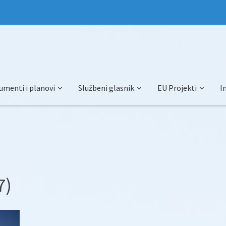
umenti i planovi
Službeni glasnik
EU Projekti
I
7)