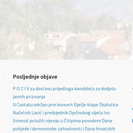
Posljednje objave
P O Z I V za dostavu prijedloga kandidata za dodjelu
javnih priznanja
U Cavtatu održan prvi koncert Dječje klape Škatulica
Načelnik Lasić i predsjednik Općinskog vijeća Ivo
Simović položili vijenac u Čilipima povodom Dana
pobjede i domovinske zahvalnosti i Dana hrvatskih