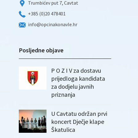
Trumbićev put 7, Cavtat
+385 (0)20 478401
info@opcinakonavle.hr
Posljedne objave
P O Z I V za dostavu
prijedloga kandidata
za dodjelu javnih
priznanja
U Cavtatu održan prvi
koncert Dječje klape
Škatulica