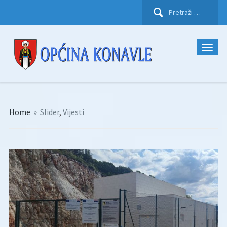
Pretraži:
Home
»
Slider
,
Vijesti