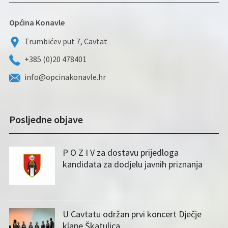
Općina Konavle
Trumbićev put 7, Cavtat
+385 (0)20 478401
info@opcinakonavle.hr
Posljedne objave
P O Z I V za dostavu prijedloga
kandidata za dodjelu javnih priznanja
U Cavtatu održan prvi koncert Dječje
klape Škatulica