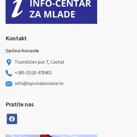
Kontakt
Općina Konavle
Trumbićev put 7, Cavtat
+385 (0)20 478401
info@opcinakonavle.hr
Pratite nas
facebook