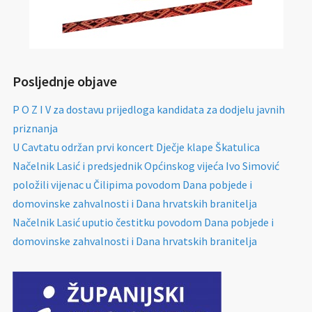
Posljednje objave
P O Z I V za dostavu prijedloga kandidata za dodjelu javnih
priznanja
U Cavtatu održan prvi koncert Dječje klape Škatulica
Načelnik Lasić i predsjednik Općinskog vijeća Ivo Simović
položili vijenac u Čilipima povodom Dana pobjede i
domovinske zahvalnosti i Dana hrvatskih branitelja
Načelnik Lasić uputio čestitku povodom Dana pobjede i
domovinske zahvalnosti i Dana hrvatskih branitelja