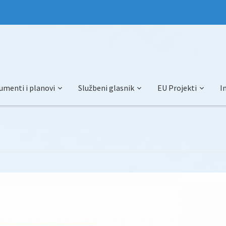
umenti i planovi
Službeni glasnik
EU Projekti
I