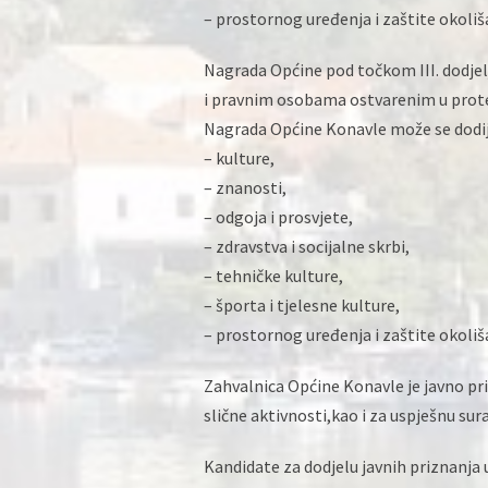
– prostornog uređenja i zaštite okoliš
Nagrada Općine pod točkom III. dodjel
i pravnim osobama ostvarenim u prote
Nagrada Općine Konavle može se dodijel
– kulture,
– znanosti,
– odgoja i prosvjete,
– zdravstva i socijalne skrbi,
– tehničke kulture,
– športa i tjelesne kulture,
– prostornog uređenja i zaštite okoliš
Zahvalnica Općine Konavle je javno pri
slične aktivnosti,kao i za uspješnu sur
Kandidate za dodjelu javnih priznanja