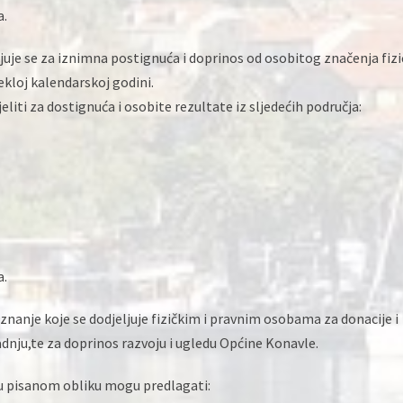
a.
juje se za iznimna postignuća i doprinos od osobitog značenja fiz
kloj kalendarskoj godini.
iti za dostignuća i osobite rezultate iz sljedećih područja:
a.
znanje koje se dodjeljuje fizičkim i pravnim osobama za donacije i
adnju,te za doprinos razvoju i ugledu Općine Konavle.
 u pisanom obliku mogu predlagati: