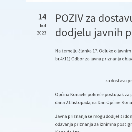
POZIV za dostav
14
kol
dodjelu javnih p
2023
Na temelju članka 17. Odluke o javnim
br.4/11) Odbor za javna priznanja objav
za dostavu pr
Općina Konavle pokreće postupak za pr
dana 21.listopada,na Dan Općine Kona
Javna priznanja se mogu dodijeliti do
odavanja priznanja za iznimna postign