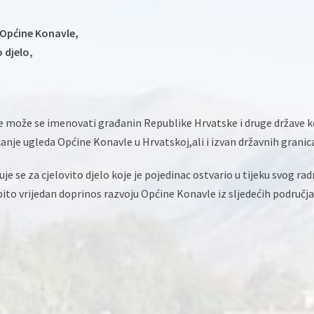
Općine Konavle,
 djelo,
ože se imenovati građanin Republike Hrvatske i druge države ko
nje ugleda Općine Konavle u Hrvatskoj,ali i izvan državnih granic
e se za cjelovito djelo koje je pojedinac ostvario u tijeku svog ra
obito vrijedan doprinos razvoju Općine Konavle iz sljedećih područja