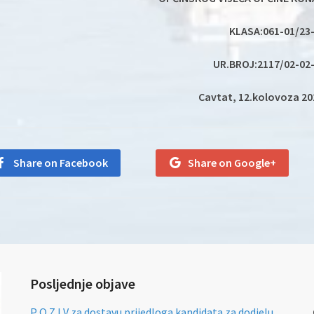
KLASA:061-01/23
UR.BROJ:2117/02-02
Cavtat, 12.kolovoza 20
Share on Facebook
Share on Google+
Posljednje objave
P O Z I V za dostavu prijedloga kandidata za dodjelu