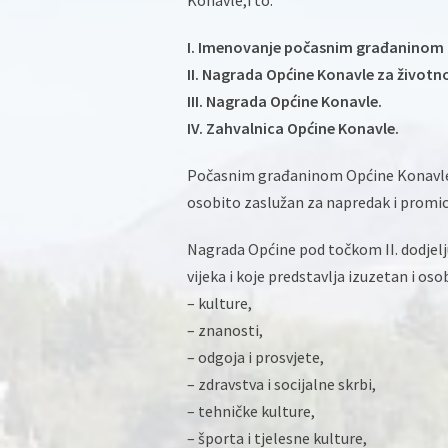
Konavle,i to:
I. Imenovanje počasnim građaninom 
II. Nagrada Općine Konavle za životno
III. Nagrada Općine Konavle.
IV. Zahvalnica Općine Konavle.
Počasnim građaninom Općine Konavle m
osobito zaslužan za napredak i promica
Nagrada Općine pod točkom II. dodjeljuj
vijeka i koje predstavlja izuzetan i os
– kulture,
– znanosti,
– odgoja i prosvjete,
– zdravstva i socijalne skrbi,
– tehničke kulture,
– športa i tjelesne kulture,