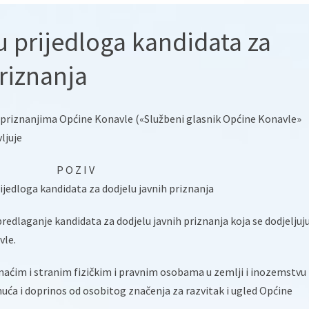
u prijedloga kandidata za
riznanja
 priznanjima Općine Konavle («Službeni glasnik Općine Konavle»
ljuje
P O Z I V
ijedloga kandidata za dodjelu javnih priznanja
edlaganje kandidata za dodjelu javnih priznanja koja se dodjeljuj
vle.
maćim i stranim fizičkim i pravnim osobama u zemlji i inozemstvu 
uća i doprinos od osobitog značenja za razvitak i ugled Općine