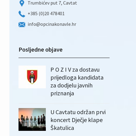
Trumbićev put 7, Cavtat
+385 (0)20 478401
info@opcinakonavle.hr
Posljedne objave
P O Z I V za dostavu
prijedloga kandidata
za dodjelu javnih
priznanja
U Cavtatu održan prvi
koncert Dječje klape
Škatulica