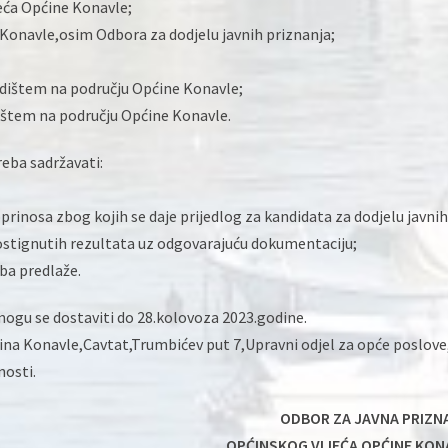
jeća Općine Konavle;
 Konavle,osim Odbora za dodjelu javnih priznanja;
edištem na području Općine Konavle;
lištem na području Općine Konavle.
reba sadržavati:
prinosa zbog kojih se daje prijedlog za kandidata za dodjelu javnih
stignutih rezultata uz odgovarajuću dokumentaciju;
oba predlaže.
 mogu se dostaviti do 28.kolovoza 2023.godine.
ćina Konavle,Cavtat,Trumbićev put 7,Upravni odjel za opće poslove
nosti.
ODBOR ZA JAVNA PRIZN
OPĆINSKOG VIJEĆA OPĆINE KON