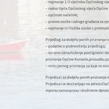
– najmanje 1/3 vijećnika Općinskog vi
– radna tijela Općinskog vijeća Općine
– općinski načelnik;
– pravne osobe i udruge građana sa sj
– najmanje tri fizičke osobe s prebiva
Prijedlog za dodjelu javnih priznanja t
– podatke o podnositelju prijedloga;
– iscrpno obrazloženje postignuća i do
priznanja Općine Konavle,prosudbu po
– vrstu javnog priznanja za koje se os
Prijedlozi za dodjelu javnih priznanja
Prijedlozi se dostavljaju na adresu:Op
mjesnu samoupravu i društvene djelat