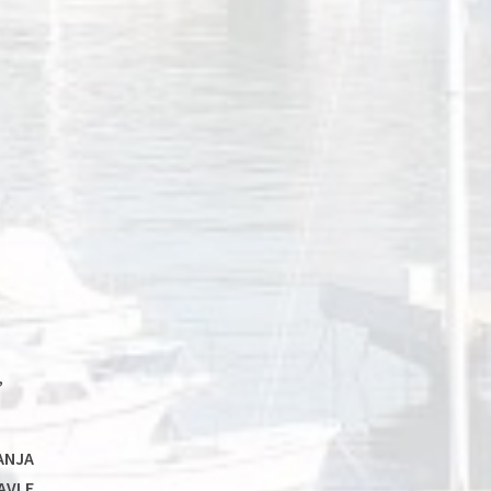
,
ANJA
AVLE