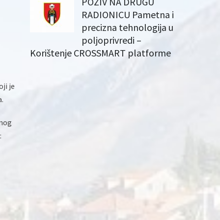
POZIV NA DRUGU
RADIONICU Pametna i
precizna tehnologija u
poljoprivredi –
Korištenje CROSSMART platforme
ji je
a.
dnog
: