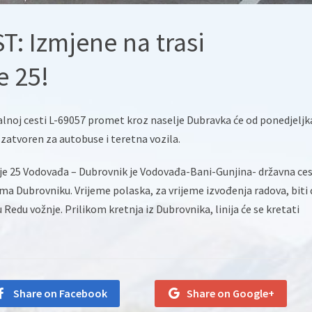
: Izmjene na trasi
e 25!
lnoj cesti L-69057 promet kroz naselje Dubravka će od ponedjeljka
i zatvoren za autobuse i teretna vozila.
je 25 Vodovađa – Dubrovnik je Vodovađa-Bani-Gunjina- državna ce
a Dubrovniku. Vrijeme polaska, za vrijeme izvođenja radova, biti 
 Redu vožnje. Prilikom kretnja iz Dubrovnika, linija će se kretati
Share on Facebook
Share on Google+