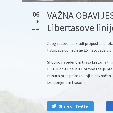
VAŽNA OBAVIJEST
06
lis
Libertasove linij
2023
Zbog radova na izradi propusta na loka
listopada do nedjelje 15. listopada bit
Shodno navedenom trasa kretanja lini
D8-Gruda-Dunave-Dubravka i dalje prem
minuta prije polaska koji je naznačen u
izmijenjenom trasom.
Share on Twitter