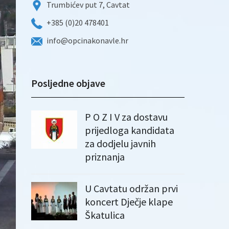
Trumbićev put 7, Cavtat
+385 (0)20 478401
info@opcinakonavle.hr
Posljedne objave
P O Z I V za dostavu
prijedloga kandidata
za dodjelu javnih
priznanja
U Cavtatu održan prvi
koncert Dječje klape
Škatulica