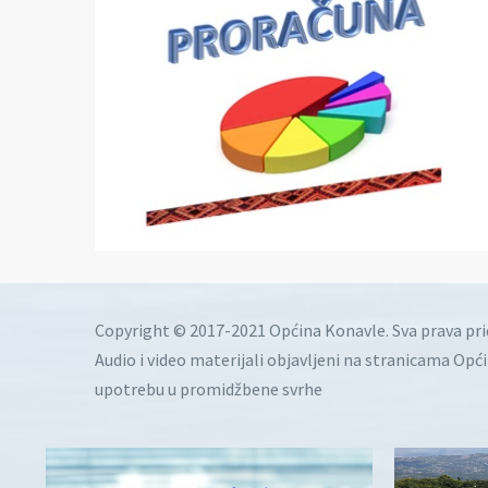
Copyright © 2017-2021 Općina Konavle. Sva prava pr
Audio i video materijali objavljeni na stranicama Opć
upotrebu u promidžbene svrhe