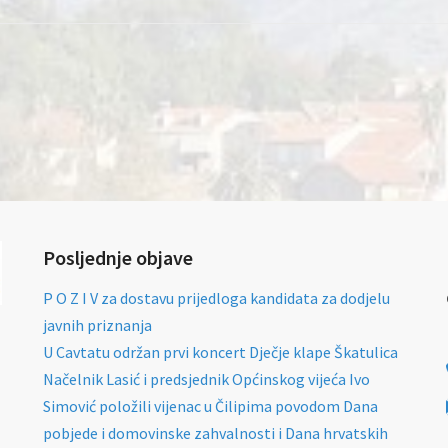
Posljednje objave
P O Z I V za dostavu prijedloga kandidata za dodjelu
javnih priznanja
U Cavtatu održan prvi koncert Dječje klape Škatulica
Načelnik Lasić i predsjednik Općinskog vijeća Ivo
Simović položili vijenac u Čilipima povodom Dana
pobjede i domovinske zahvalnosti i Dana hrvatskih