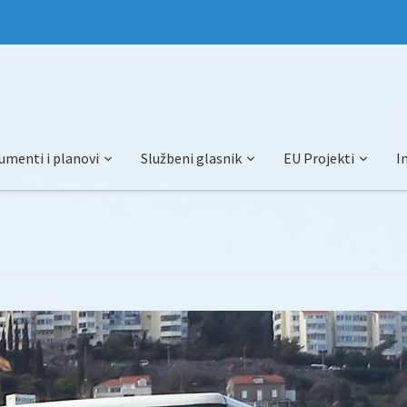
umenti i planovi
Službeni glasnik
EU Projekti
I