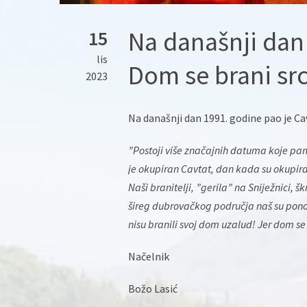
Na današnji dan 
15
lis
Dom se brani sr
2023
Na današnji dan 1991. godine pao je Ca
”Postoji više značajnih datuma koje p
je okupiran Cavtat, dan kada su okupir
Naši branitelji, ”gerila” na Sniježnici, šk
šireg dubrovačkog područja naš su ponos
nisu branili svoj dom uzalud! Jer dom s
Načelnik
Božo Lasić