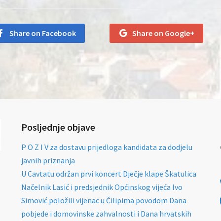
Share on Facebook
Share on Google+
Posljednje objave
P O Z I V za dostavu prijedloga kandidata za dodjelu
javnih priznanja
U Cavtatu održan prvi koncert Dječje klape Škatulica
Načelnik Lasić i predsjednik Općinskog vijeća Ivo
Simović položili vijenac u Čilipima povodom Dana
pobjede i domovinske zahvalnosti i Dana hrvatskih