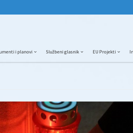
umenti i planovi
Službeni glasnik
EU Projekti
I