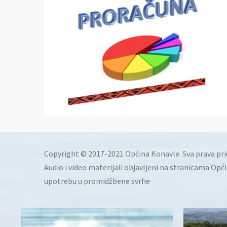
Copyright © 2017-2021 Općina Konavle. Sva prava pr
Audio i video materijali objavljeni na stranicama Opć
upotrebu u promidžbene svrhe