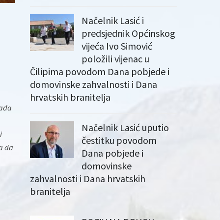
Načelnik Lasić i
predsjednik Općinskog
vijeća Ivo Simović
položili vijenac u
Čilipima povodom Dana pobjede i
domovinske zahvalnosti i Dana
hrvatskih branitelja
kada
Načelnik Lasić uputio
i
čestitku povodom
la da
Dana pobjede i
domovinske
zahvalnosti i Dana hrvatskih
branitelja