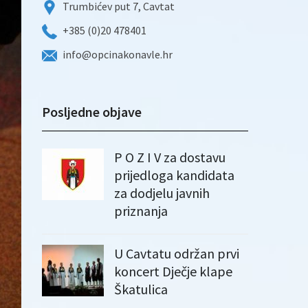
Trumbićev put 7, Cavtat
+385 (0)20 478401
info@opcinakonavle.hr
Posljedne objave
P O Z I V za dostavu
prijedloga kandidata
za dodjelu javnih
priznanja
U Cavtatu održan prvi
koncert Dječje klape
Škatulica