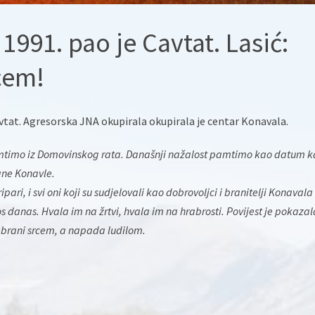
1991. pao je Cavtat. Lasić:
cem!
vtat. Agresorska JNA okupirala okupirala je centar Konavala.
amtimo iz Domovinskog rata. Današnji nažalost pamtimo kao datum 
ane Konavle.
ripari, i svi oni koji su sudjelovali kao dobrovoljci i branitelji Konavala 
 danas. Hvala im na žrtvi, hvala im na hrabrosti. Povijest je pokaza
e brani srcem, a napada ludilom.