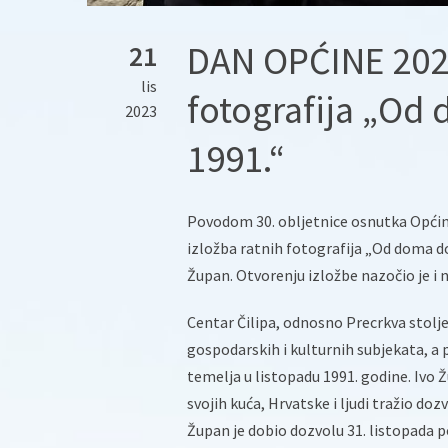
DAN OPĆINE 2023
21
lis
fotografija „Od
2023
1991.“
Povodom 30. obljetnice osnutka Općin
izložba ratnih fotografija „Od doma do
Župan. Otvorenju izložbe nazočio je i 
Centar Čilipa, odnosno Precrkva stolj
gospodarskih i kulturnih subjekata, a p
temelja u listopadu 1991. godine. Ivo Žu
svojih kuća, Hrvatske i ljudi tražio d
Župan je dobio dozvolu 31. listopada p