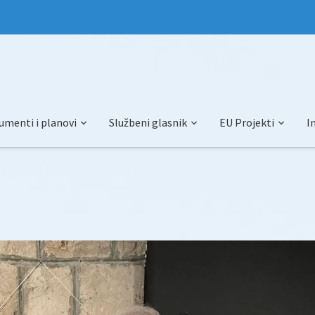
umenti i planovi
Službeni glasnik
EU Projekti
I