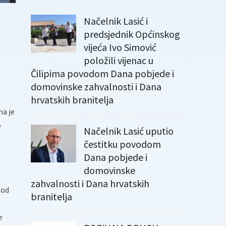
Načelnik Lasić i
predsjednik Općinskog
vijeća Ivo Simović
položili vijenac u
Čilipima povodom Dana pobjede i
domovinske zahvalnosti i Dana
hrvatskih branitelja
na je
o
Načelnik Lasić uputio
čestitku povodom
Dana pobjede i
domovinske
zahvalnosti i Dana hrvatskih
 od
branitelja
e