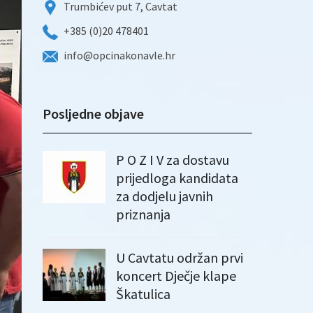
Trumbićev put 7, Cavtat
+385 (0)20 478401
info@opcinakonavle.hr
Posljedne objave
P O Z I V za dostavu
prijedloga kandidata
za dodjelu javnih
priznanja
U Cavtatu održan prvi
koncert Dječje klape
Škatulica