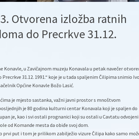
. Otvorena izložba ratnih
 doma do Precrkve 31.12.
e Konavle, u Zavičajnom muzeju Konavala u petak navečer otvore
 Precrkve 31.12. 1991.“ koje je u tada spaljenim Čilipima snimio Iv
načelnik Općine Konavle Božo Lasić.
ećima je mjesto sastanka, važni javni prostor s mnoštvom
osljednjih je 80 godina kulturni centar Konavala koji je spaljen do
pan je, kao i svi ostali prognanici koji su ostali u Cavtatu odvojeni
ozvole od Komande mesta da obiđe svoj dom.
o prvi put i tom je prilikom zabilježio vizure Čilipa kako samo mož