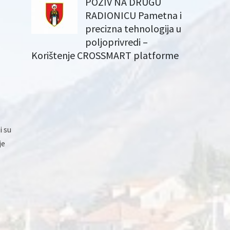
POZIV NA DRUGU
RADIONICU Pametna i
precizna tehnologija u
poljoprivredi –
Korištenje CROSSMART platforme
i su
je
e