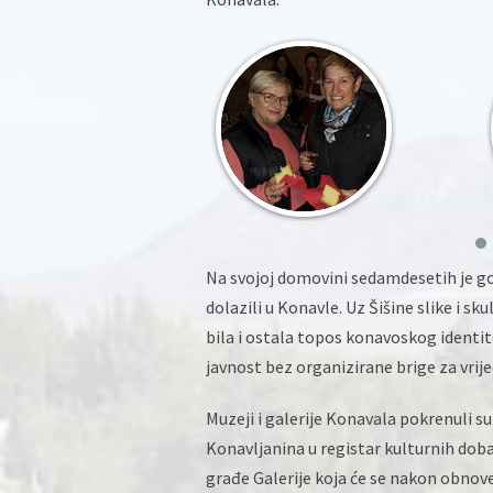
Na svojoj domovini sedamdesetih je god
dolazili u Konavle. Uz Šišine slike i s
bila i ostala topos konavoskog identit
javnost bez organizirane brige za vrij
Muzeji i galerije Konavala pokrenuli su
Konavljanina u registar kulturnih dob
građe Galerije koja će se nakon obnove 