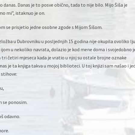
 danas. Danas je to posve obično, tada to nije bilo. Mijo Šiša je
o mi”, istaknuo je on.
itom se prisjetio jedne osobne zgode s Mijom Šišom.
zložba u Dubrovniku u posljednjih 15 godina nije okupila ovoliko lju
ijom u nekoliko navrata, dolazio je kod mene doma i svojedobno j
ri četiri mjeseca kada je vratio u njoj su ostale brojne oznake
anas je ta knjiga takva u mojoj biblioteci. U toj knjizi sam našao i je
 stihove:
u,
m se ponosim.
oš odavno.
more.