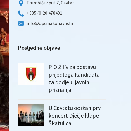
Trumbićev put 7, Cavtat
+385 (0)20 478401
info@opcinakonavle.hr
Posljedne objave
P O Z I V za dostavu
prijedloga kandidata
za dodjelu javnih
priznanja
U Cavtatu održan prvi
koncert Dječje klape
Škatulica