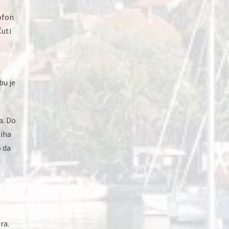
ofon
Čuti
bu je
a. Do
Miha
o da
ra.