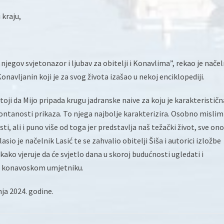
 kraju,
 njegov svjetonazor i ljubav za obitelji i Konavlima”, rekao je načel
Konavljanin koji je za svog života izašao u nekoj enciklopediji.
oji da Mijo pripada krugu jadranske naive za koju je karakterističn
ontanosti prikaza. To njega najbolje karakterizira. Osobno mislim
i, ali i puno više od toga jer predstavlja naš težački život, sve ono
io je načelnik Lasić te se zahvalio obitelji Šiša i autorici izložbe
kako vjeruje da će svjetlo dana u skoroj budućnosti ugledati i
 konavoskom umjetniku.
ja 2024. godine.