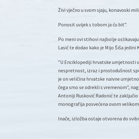
Živi vječno u svom sjaju, konavoski mili
Ponosit uvijek s tobom ja ću bit”.
Po meni ovi stihovi najbolje oslikavaju
Lasić te dodao kako je Mijo Šiša jedini 
”U Enciklopediji hrvatske umjetnosti st
nespretnost, izraz i prostodušnost sp
je on veličina hrvatske naivne umjetnost
čega smo se odrekli s vremenom”, naglas
Antoniji Rusković Radonić te zaključio 
monografija posvećena ovom velikom
Inače, izložba ostaje otvorena do svibn