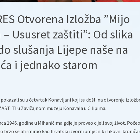
S Otvorena Izložba ”Mijo
– Ususret zaštiti”: Od slika
do slušanja Lijepe naše na
jeća i jednako starom
pokazali su u četvrtak Konavljani koji su došli na otvorenje izložb
ŠTITI u Zavičajnom muzeju Konavala u Čilipima.
nca 1946. godine u Mihanićima gdje je proveo cijeli svoj život. Počeo
rlo brzo se afirmirao kao hrvatski izvorni umjetnik i likovni kroniča