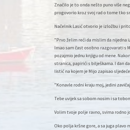
Značilo je to onda nešto puno više nego
progovorio kroz svoj rad o tome tko sm
Načelnik Lasić otvorio je izložbu i pr
”Prvo želim reći da mislim da nijedna i
Imao sam čast osobno razgovarati s M
pozajmio jednu knjigu od mene. Nakon t
stranica, papirići s bilješkama. I dan d
listić na kojem je Mijo zapisao sljedeće
”Konavle rodni kraju moj, jedini zavičaj
Tebe uvijek sa sobom nosim i sa tobo
Volim tvoje polje ravno, svima rodno j
Oko polja kršne gore, a sa juga plavo 