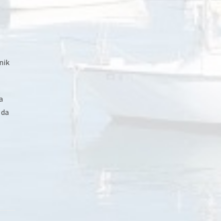
nik
a
 da