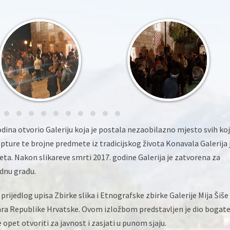
ina otvorio Galeriju koja je postala nezaobilazno mjesto svih koj
kulpture te brojne predmete iz tradicijskog života Konavala Galerija 
eta. Nakon slikareve smrti 2017. godine Galerija je zatvorena za
ednu građu.
 prijedlog upisa Zbirke slika i Etnografske zbirke Galerije Mija Šiše
ara Republike Hrvatske. Ovom izložbom predstavljen je dio bogat
opet otvoriti za javnost i zasjati u punom sjaju.