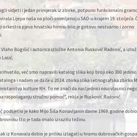
gli vidjeti i jedan primjerak iz zbirke, potpuno funkcionalni gram
virala Lijepa naša na ploči snimljenoj u SAD-u krajem 19. stoljeća. 
nji orkestra pjeva hrvatsku himnu bilo je gotovo nestvarno i zorno
i.
 Vlaho Bogišić i autorica izložbe Antonia Rusković Radonić, a izlož
 Lasić.
rihvatilo, već smo napravili katalog slika koji broji oko 300 jedinic
taloga i nadam se da će u 2024. zbirka slika i etnografska zbirka 
nistarstva kulture RH. To ne znači da nasljednici nisu vlasnici neg
na raspolaganju stručnu pomoć”, rekla je Rusković Radonić.
ć podsjetio je kako Mijo Šiša Konavljanin davne 1969. godine dobio
rovniku što je tada imalo izrazitu težinu.
jak iz Konavala dobio je priliku izlagati u hramu dubrovačkih gospa