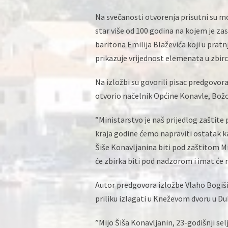
Na svečanosti otvorenja prisutni su mo
star više od 100 godina na kojem je zas
baritona Emilija Blaževića koji u prat
prikazuje vrijednost elemenata u zbirc
Na izložbi su govorili pisac predgovora
otvorio načelnik Općine Konavle, Božo
”Ministarstvo je naš prijedlog zaštite p
kraja godine ćemo napraviti ostatak ka
Šiše Konavljanina biti pod zaštitom Mi
će zbirka biti pod nadzorom i imat će 
Autor predgovora izložbe Vlaho Bogiši
priliku izlagati u Kneževom dvoru u Dub
”Mijo Šiša Konavljanin, 23-godišnji sel