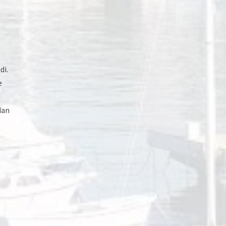
di.
e
dan