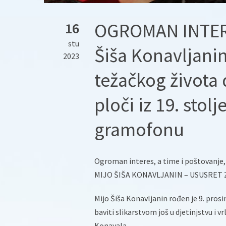
OGROMAN INTERE
16
stu
Šiša Konavljanin 
2023
težačkog života 
ploči iz 19. stol
gramofonu
Ogroman interes, a time i poštovanje, 
MIJO ŠIŠA KONAVLJANIN – USUSRET ZA
Mijo Šiša Konavljanin rođen je 9. prosi
baviti slikarstvom još u djetinjstvu i v
Konavala.