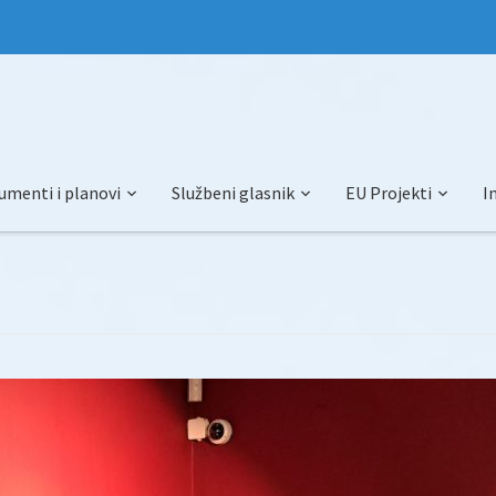
umenti i planovi
Službeni glasnik
EU Projekti
I