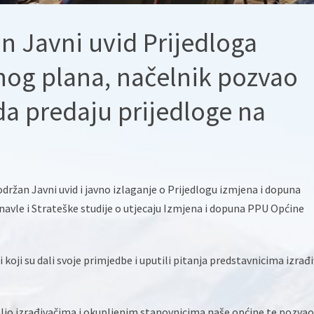
n Javni uvid Prijedloga
nog plana, načelnik pozvao
da predaju prijedloge na
održan Javni uvid i javno izlaganje o Prijedlogu izmjena i dopuna
vle i Strateške studije o utjecaju Izmjena i dopuna PPU Općine
i koji su dali svoje primjedbe i uputili pitanja predstavnicima izrađ
lio izrađivačima i okupljenim stanovnicima naše općine te pozvao