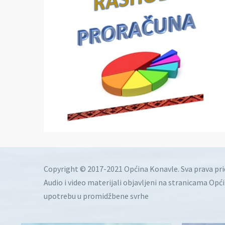
Copyright © 2017-2021 Općina Konavle. Sva prava pr
Audio i video materijali objavljeni na stranicama Opć
upotrebu u promidžbene svrhe