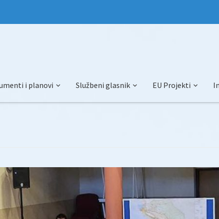
umenti i planovi
Službeni glasnik
EU Projekti
I