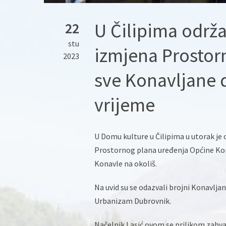
U Čilipima održa
22
stu
izmjena Prostor
2023
sve Konavljane 
vrijeme
U Domu kulture u Čilipima u utorak je 
Prostornog plana uređenja Općine Kona
Konavle na okoliš.
Na uvid su se odazvali brojni Konavljan
Urbanizam Dubrovnik.
Načelnik Lasić ovom se prilikom zahva