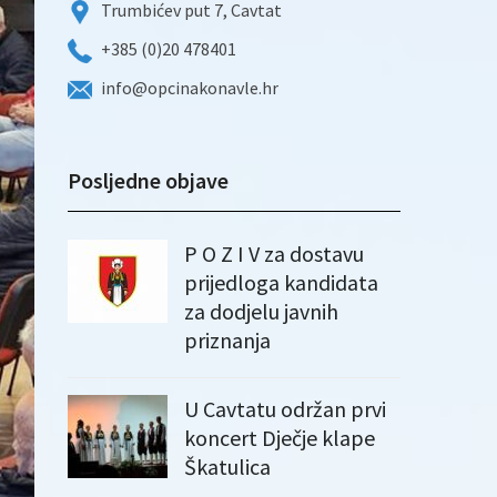
Trumbićev put 7, Cavtat
+385 (0)20 478401
info@opcinakonavle.hr
Posljedne objave
P O Z I V za dostavu
prijedloga kandidata
za dodjelu javnih
priznanja
U Cavtatu održan prvi
koncert Dječje klape
Škatulica