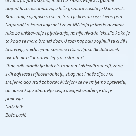
otvorio paljbu s kopna, mora i iz zraka. Prije 32. godine
dogodilo se nezamislivo, a kiša granata zasula je Dubrovnik.
Kao i ranije njegova okolica, Grad je krvario i iščekivao pad.
Napadačka horda koju neki zovu JNA koja je imala otvorene
ruke za uništavanje i pljačkanje, no nije nikada iskusila kako je
to kada se mora braniti dom. U tom napadu poginuli su civili i
branitelji, među njima naravno i Konavljani. Ali Dubrovnik
nikada nisu ”napravili lepšim i starijim”.
Zbog svih branitelja koji nisu s nama i njihovih obitelji, zbog
svih koji jesu i njihovih obitelji, zbog nas i naše djecu ne
smijemo dopustiti zaborav. Mržnjom se ne smijemo opteretiti,
ali narod koji zaboravlja svoju povijest osuđen je da je
ponavlja.
Načelnik
Božo Lasić