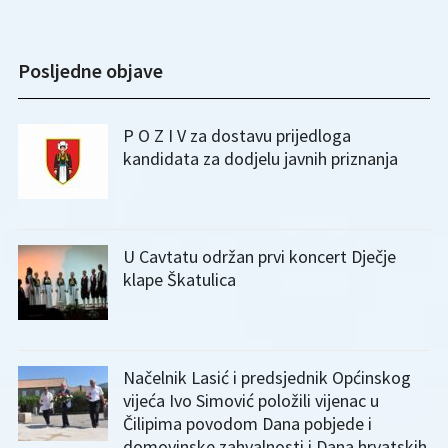
Posljedne objave
P O Z I V za dostavu prijedloga
kandidata za dodjelu javnih priznanja
U Cavtatu održan prvi koncert Dječje
klape Škatulica
Načelnik Lasić i predsjednik Općinskog
vijeća Ivo Simović položili vijenac u
Čilipima povodom Dana pobjede i
domovinske zahvalnosti i Dana hrvatskih