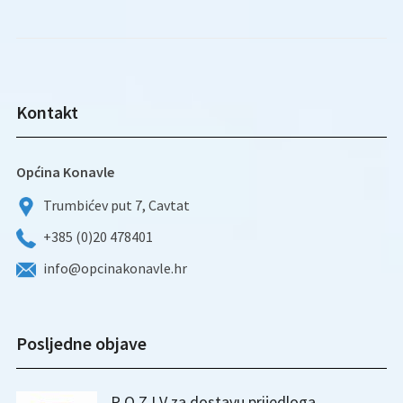
Kontakt
Općina Konavle
Trumbićev put 7, Cavtat
+385 (0)20 478401
info@opcinakonavle.hr
Posljedne objave
P O Z I V za dostavu prijedloga