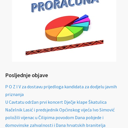
Posljednje objave
P O Z I V za dostavu prijedloga kandidata za dodjelu javnih
priznanja
U Cavtatu održan prvi koncert Dječje klape Škatulica
Načelnik Lasić i predsjednik Općinskog vijeća Ivo Simović
položili vijenac u Čilipima povodom Dana pobjede i
domovinske zahvalnosti i Dana hrvatskih branitelja