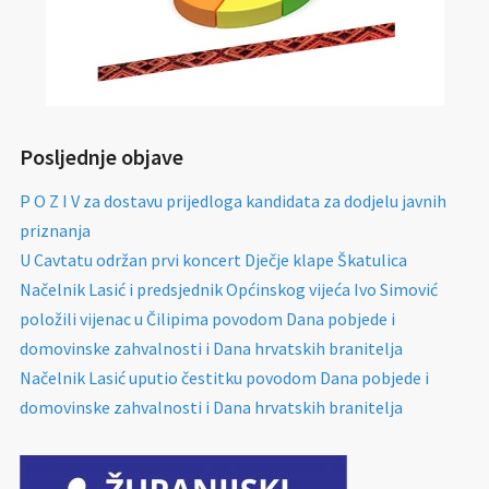
Posljednje objave
P O Z I V za dostavu prijedloga kandidata za dodjelu javnih
priznanja
U Cavtatu održan prvi koncert Dječje klape Škatulica
Načelnik Lasić i predsjednik Općinskog vijeća Ivo Simović
položili vijenac u Čilipima povodom Dana pobjede i
domovinske zahvalnosti i Dana hrvatskih branitelja
Načelnik Lasić uputio čestitku povodom Dana pobjede i
domovinske zahvalnosti i Dana hrvatskih branitelja