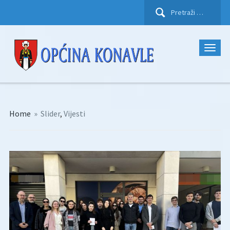
Pretraži:
Home
»
Slider
,
Vijesti