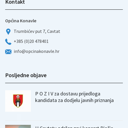
Kontakt
Općina Konavle
Trumbićev put 7, Cavtat
+385 (0)20 478401
info@opcinakonavle.hr
Posljedne objave
P O Z I V za dostavu prijedloga
kandidata za dodjelu javnih priznanja