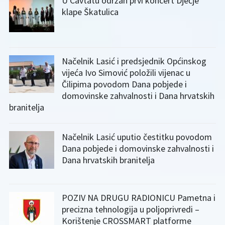
U Cavtatu održan prvi koncert Dječje
klape Škatulica
Načelnik Lasić i predsjednik Općinskog
vijeća Ivo Simović položili vijenac u
Čilipima povodom Dana pobjede i
domovinske zahvalnosti i Dana hrvatskih
branitelja
Načelnik Lasić uputio čestitku povodom
Dana pobjede i domovinske zahvalnosti i
Dana hrvatskih branitelja
POZIV NA DRUGU RADIONICU Pametna i
precizna tehnologija u poljoprivredi –
Korištenje CROSSMART platforme