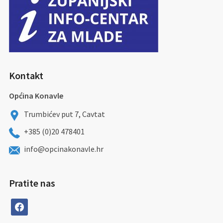
Kontakt
Općina Konavle
Trumbićev put 7, Cavtat
+385 (0)20 478401
info@opcinakonavle.hr
Pratite nas
facebook