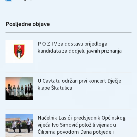
Posljedne objave
P O Z I V za dostavu prijedloga
kandidata za dodjelu javnih priznanja
U Cavtatu održan prvi koncert Dječje
klape Škatulica
Načelnik Lasić i predsjednik Općinskog
vijeća Ivo Simović položili vijenac u
Čilipima povodom Dana pobjede i