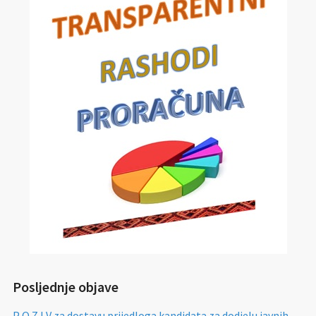
Posljednje objave
P O Z I V za dostavu prijedloga kandidata za dodjelu javnih