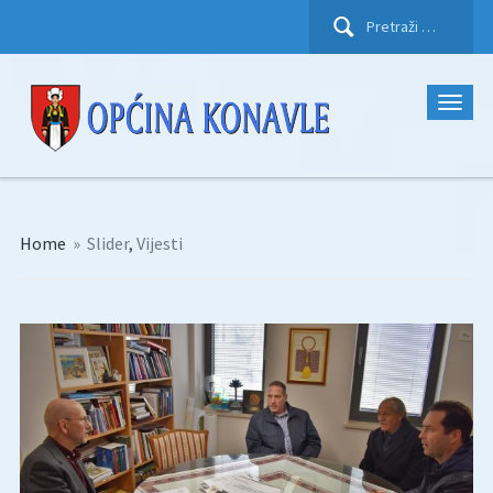
Pretraži:
Home
»
Slider
,
Vijesti