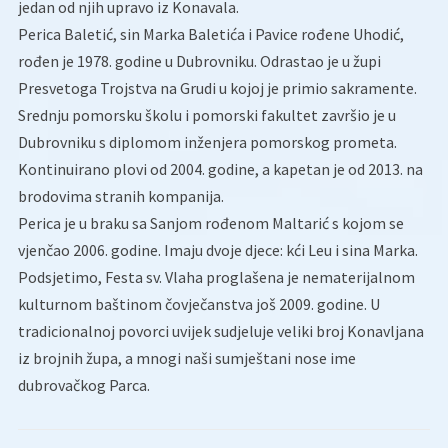
jedan od njih upravo iz Konavala.
Perica Baletić, sin Marka Baletića i Pavice rođene Uhodić,
rođen je 1978. godine u Dubrovniku. Odrastao je u župi
Presvetoga Trojstva na Grudi u kojoj je primio sakramente.
Srednju pomorsku školu i pomorski fakultet završio je u
Dubrovniku s diplomom inženjera pomorskog prometa.
Kontinuirano plovi od 2004. godine, a kapetan je od 2013. na
brodovima stranih kompanija.
Perica je u braku sa Sanjom rođenom Maltarić s kojom se
vjenčao 2006. godine. Imaju dvoje djece: kći Leu i sina Marka.
Podsjetimo, Festa sv. Vlaha proglašena je nematerijalnom
kulturnom baštinom čovječanstva još 2009. godine. U
tradicionalnoj povorci uvijek sudjeluje veliki broj Konavljana
iz brojnih župa, a mnogi naši sumještani nose ime
dubrovačkog Parca.