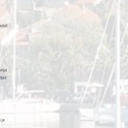
adat
anja
djet
 je
s