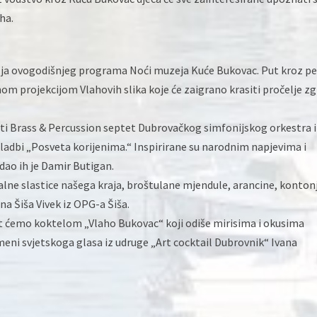
ha.
ilja ovogodišnjeg programa Noći muzeja Kuće Bukovac. Put kroz pe
snom projekcijom Vlahovih slika koje će zaigrano krasiti pročelje z
žati Brass & Percussion septet Dubrovačkog simfonijskog orkestra i
kladbi „Posveta korijenima.“ Inspirirane su narodnim napjevima i
dao ih je Damir Butigan.
nalne slastice našega kraja, broštulane mjendule, arancine, konton
na Šiša Vivek iz OPG-a Šiša.
t ćemo koktelom „Vlaho Bukovac“ koji odiše mirisima i okusima
meni svjetskoga glasa iz udruge „Art cocktail Dubrovnik“ Ivana