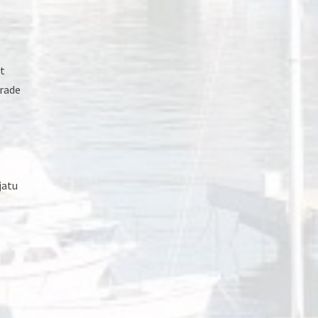
t
grade
jatu