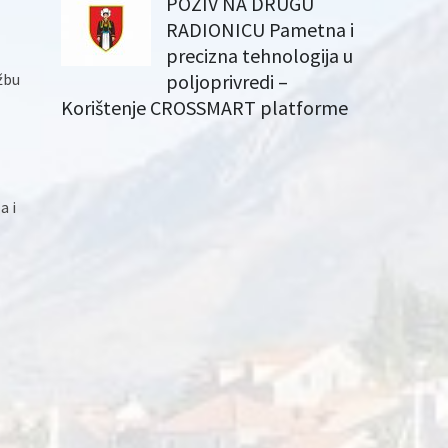
POZIV NA DRUGU
RADIONICU Pametna i
precizna tehnologija u
žbu
poljoprivredi –
Korištenje CROSSMART platforme
a i