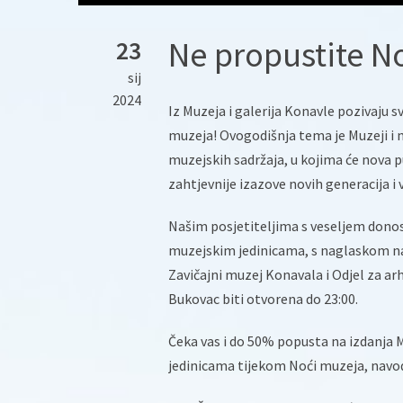
Ne propustite N
23
sij
2024
Iz Muzeja i galerija Konavle pozivaju 
muzeja! Ovogodišnja tema je Muzeji i 
muzejskih sadržaja, u kojima će nova p
zahtjevnije izazove novih generacija i
Našim posjetiteljima s veseljem donos
muzejskim jedinicama, s naglaskom n
Zavičajni muzej Konavala i Odjel za ar
Bukovac biti otvorena do 23:00.
Čeka vas i do 50% popusta na izdanja M
jedinicama tijekom Noći muzeja, navod