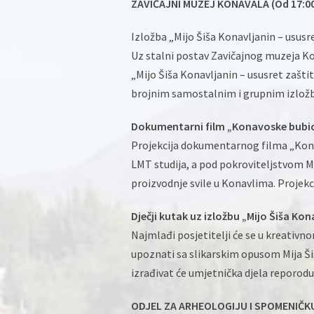
ZAVIČAJNI MUZEJ KONAVALA (Od 17:00
Izložba „Mijo Šiša Konavljanin – ususre
Uz stalni postav Zavičajnog muzeja Ko
„Mijo Šiša Konavljanin – ususret zaštiti
brojnim samostalnim i grupnim izložba
Dokumentarni film „Konavoske bubi
Projekcija dokumentarnog filma „Konavo
LMT studija, a pod pokroviteljstvom Mi
proizvodnje svile u Konavlima. Projekcij
Dječji kutak uz izložbu „Mijo Šiša Kon
Najmlađi posjetitelji će se u kreativn
upoznati sa slikarskim opusom Mija Ši
izrađivat će umjetnička djela reporoduci
ODJEL ZA ARHEOLOGIJU I SPOMENIČK