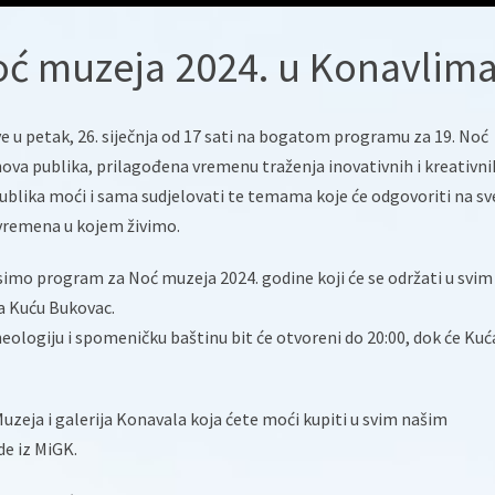
oć muzeja 2024. u Konavlima
sve u petak, 26. siječnja od 17 sati na bogatom programu za 19. Noć
nova publika, prilagođena vremenu traženja inovativnih i kreativni
ublika moći i sama sudjelovati te temama koje će odgovoriti na sv
 vremena u kojem živimo.
imo program za Noć muzeja 2024. godine koji će se održati u svim
a Kuću Bukovac.
heologiju i spomeničku baštinu bit će otvoreni do 20:00, dok će Kuć
uzeja i galerija Konavala koja ćete moći kupiti u svim našim
e iz MiGK.