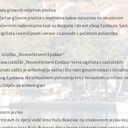
ada glinenih reljefnih pločica
reljefne glinene pločice s motivima kakve nalazimo na ukrašenim
arskim radionicama koje su dospjele i do antičkog Epidaura. Savl
igillata i osmišljavati ukrase za posude s pečatom polaznika
z izložbu „Novootkriveni Epidaur“
 i izložbi „Novootkriveni Epidaur: terra sigillata s cavtatskih
saznati zašto je arheologija važna i što nam govore nalazi s istraživ
čkog Epidaura. Na virtualnom putovanju kroz konavosku prošlost vi
 u Odjelu za arheologiju!
ovnom jeziku
restavit će dječji vodič kroz Kuću Bukovac na znakovnom jeziku koji
 vodstvo kroz Kuću Bukovac djeca će sve zainteresirane upoznati 