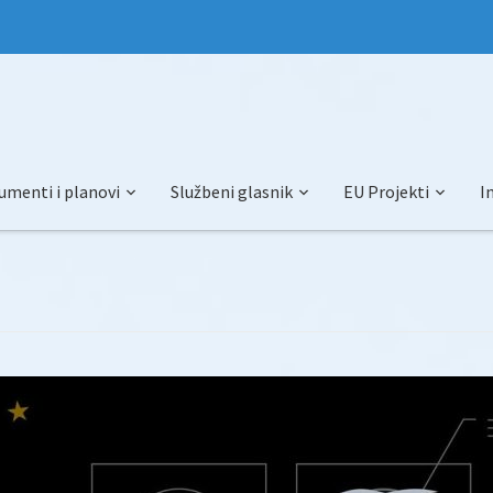
umenti i planovi
Službeni glasnik
EU Projekti
I