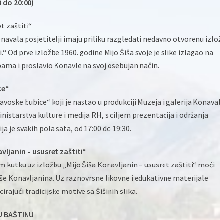
 do 20:00)
t zaštiti“
navala posjetitelji imaju priliku razgledati nedavno otvorenu izlo
.“ Od prve izložbe 1960. godine Mijo Šiša svoje je slike izlagao na
ma i proslavio Konavle na svoj osebujan način.
ce“
ske bubice“ koji je nastao u produkciji Muzeja i galerija Konaval
nistarstva kulture i medija RH, s ciljem prezentacija i održanja
a je svakih pola sata, od 17:00 do 19:30.
avljanin – ususret zaštiti“
om kutku uz izložbu „Mijo Šiša Konavljanin – ususret zaštiti“ moći
še Konavljanina. Uz raznovrsne likovne i edukativne materijale
rajući tradicijske motive sa Šišinih slika.
U BAŠTINU