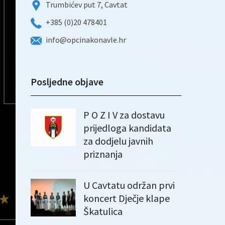
Trumbićev put 7, Cavtat
+385 (0)20 478401
info@opcinakonavle.hr
Posljedne objave
P O Z I V za dostavu
prijedloga kandidata
za dodjelu javnih
priznanja
U Cavtatu održan prvi
koncert Dječje klape
Škatulica