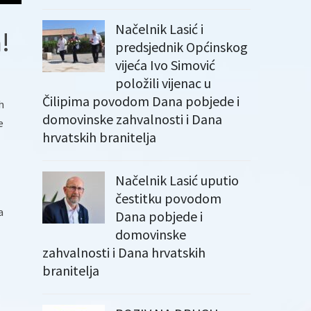
Načelnik Lasić i
!
predsjednik Općinskog
vijeća Ivo Simović
položili vijenac u
Čilipima povodom Dana pobjede i
h
domovinske zahvalnosti i Dana
e
hrvatskih branitelja
Načelnik Lasić uputio
čestitku povodom
a
Dana pobjede i
domovinske
zahvalnosti i Dana hrvatskih
branitelja