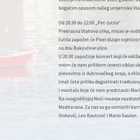
bogatim opusom našeg umjetnika Vla
Od 20:30 do 22:00 „Pet ćutila“
Prekrasna Vlahova slika, misao je vod
ćutila započet će Pixel dizajn svjetlo
na dnu Bukovčeve ulice.
U 20:30 započinje koncert koji će odr
ovom će nam prilikom izvesti ciklus s
plesovima iz dubrovačkog kraja, a skla
Imat ćete priliku degustirati tradicio
i mantalu koje će nam predstaviti Mari
Na ovogodišnjoj Noći muzeja nazdravi
Mediterana. Za nas su ga osmislili bar
Vinković, Leo Bautović i Mario Saulan.