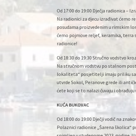
Od 17:00 do 19:00 Dječja radionica – Izr
Na radionici za djecu izrađivat ćemo 
posudama proizvedenim u rimskim lonč
ćemo pojmove reljef, keramika, terra s
radionice!
Od 18:30 do 19:30 Stručno vodstvo kro
Na stručnom vodstvu po stalnom postavu
lokaliteta“ posjetitelji imaju priliku 
utvrde Sokol, Peranove grede ili anti
ćete koji se to nalazi čuvaju i obrađuju
KUĆA BUKOVAC
Od 18:00 do 19:00 Dječji vodič na znak
Polaznici radionice „Šarena školica“ p
snimljen u studenome 2023. godine. Uz