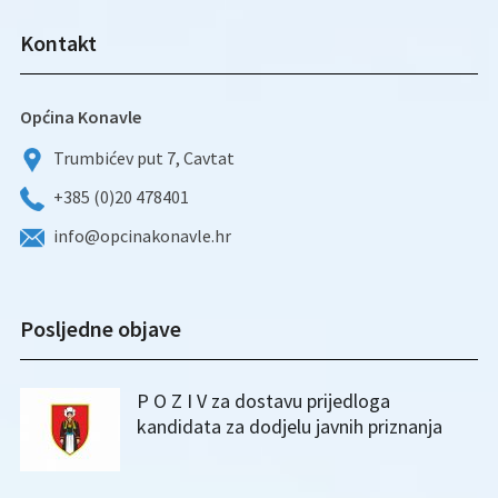
Kontakt
Općina Konavle
Trumbićev put 7, Cavtat
+385 (0)20 478401
info@opcinakonavle.hr
Posljedne objave
P O Z I V za dostavu prijedloga
kandidata za dodjelu javnih priznanja