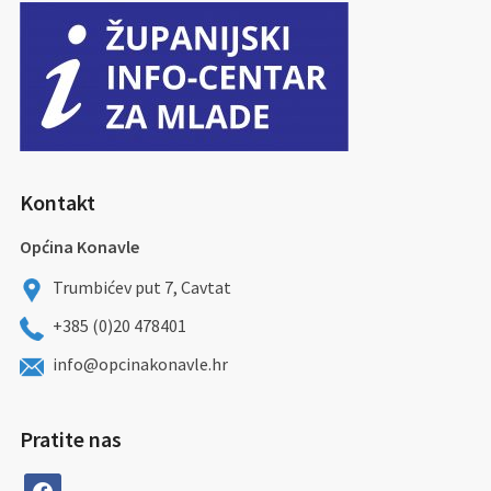
Kontakt
Općina Konavle
Trumbićev put 7, Cavtat
+385 (0)20 478401
info@opcinakonavle.hr
Pratite nas
facebook