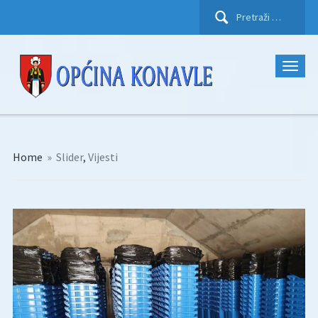
Pretraži:
Home
»
Slider
,
Vijesti