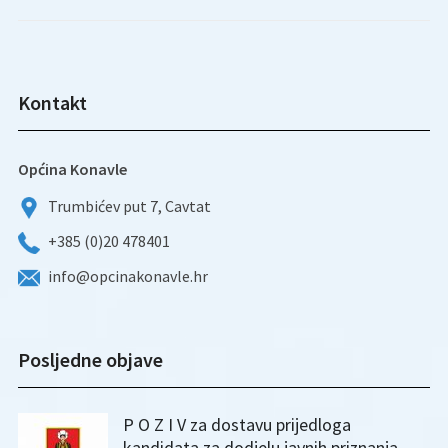
Kontakt
Općina Konavle
Trumbićev put 7, Cavtat
+385 (0)20 478401
info@opcinakonavle.hr
Posljedne objave
P O Z I V za dostavu prijedloga
kandidata za dodjelu javnih priznanja