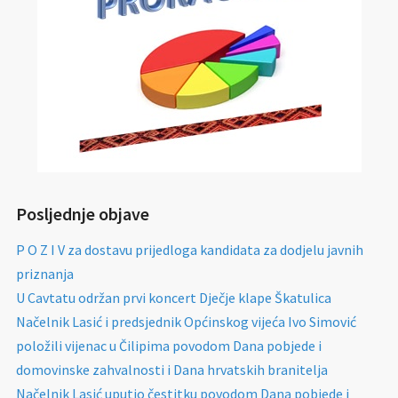
Posljednje objave
P O Z I V za dostavu prijedloga kandidata za dodjelu javnih
priznanja
U Cavtatu održan prvi koncert Dječje klape Škatulica
Načelnik Lasić i predsjednik Općinskog vijeća Ivo Simović
položili vijenac u Čilipima povodom Dana pobjede i
domovinske zahvalnosti i Dana hrvatskih branitelja
Načelnik Lasić uputio čestitku povodom Dana pobjede i