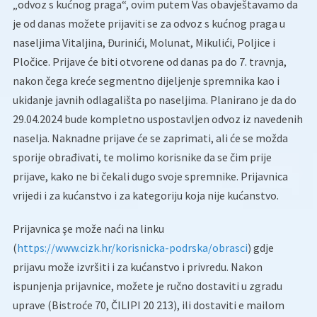
„odvoz s kućnog praga“, ovim putem Vas obavještavamo da
je od danas možete prijaviti se za odvoz s kućnog praga u
naseljima Vitaljina, Đurinići, Molunat, Mikulići, Poljice i
Pločice. Prijave će biti otvorene od danas pa do 7. travnja,
nakon čega kreće segmentno dijeljenje spremnika kao i
ukidanje javnih odlagališta po naseljima. Planirano je da do
29.04.2024 bude kompletno uspostavljen odvoz iz navedenih
naselja. Naknadne prijave će se zaprimati, ali će se možda
sporije obrađivati, te molimo korisnike da se čim prije
prijave, kako ne bi čekali dugo svoje spremnike. Prijavnica
vrijedi i za kućanstvo i za kategoriju koja nije kućanstvo.
Prijavnica şe može naći na linku
(
https://www.cizk.hr/korisnicka-podrska/obrasci
) gdje
prijavu može izvršiti i za kućanstvo i privredu. Nakon
ispunjenja prijavnice, možete je ručno dostaviti u zgradu
uprave (Bistroće 70, ČILIPI 20 213), ili dostaviti e mailom