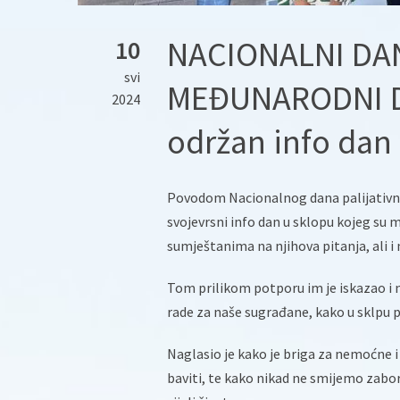
NACIONALNI DAN
10
svi
MEĐUNARODNI D
2024
održan info dan
Povodom Nacionalnog dana palijativne
svojevrsni info dan u sklopu kojeg su
sumještanima na njihova pitanja, ali i mj
Tom prilikom potporu im je iskazao i 
rade za naše sugrađane, kako u sklpu pa
Naglasio je kako je briga za nemoćne 
baviti, te kako nikad ne smijemo zabo