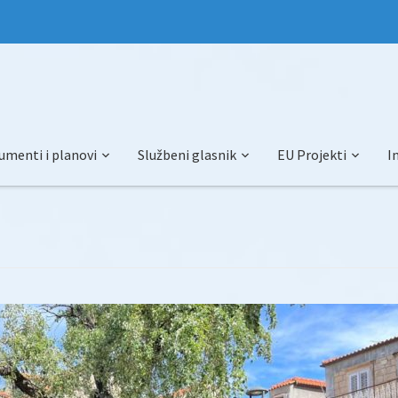
umenti i planovi
Službeni glasnik
EU Projekti
I