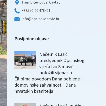
Trumbićev put 7, Cavtat
+385 (0)20 478401
info@opcinakonavle.hr
Posljedne objave
Načelnik Lasić i
predsjednik Općinskog
vijeća Ivo Simović
položili vijenac u
Čilipima povodom Dana pobjede i
domovinske zahvalnosti i Dana
hrvatskih branitelja
Načelnik Lasić uputio