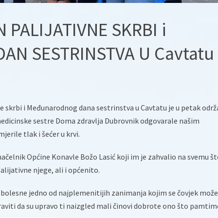
 PALIJATIVNE SKRBI i
AN SESTRINSTVA U Cavtatu
 skrbi i Međunarodnog dana sestrinstva u Cavtatu je u petak održ
 medicinske sestre Doma zdravlja Dubrovnik odgovarale našim
erile tlak i šećer u krvi.
načelnik Općine Konavle Božo Lasić koji im je zahvalio na svemu š
lijativne njege, ali i općenito.
i bolesne jedno od najplemenitijih zanimanja kojim se čovjek može
raviti da su upravo ti naizgled mali činovi dobrote ono što pamtim