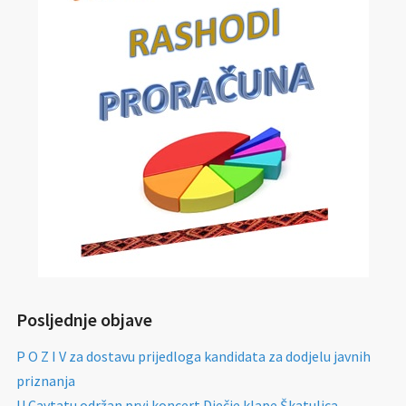
Posljednje objave
P O Z I V za dostavu prijedloga kandidata za dodjelu javnih
priznanja
U Cavtatu održan prvi koncert Dječje klape Škatulica