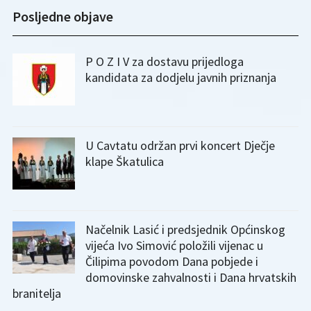
Posljedne objave
P O Z I V za dostavu prijedloga
kandidata za dodjelu javnih priznanja
U Cavtatu održan prvi koncert Dječje
klape Škatulica
Načelnik Lasić i predsjednik Općinskog
vijeća Ivo Simović položili vijenac u
Čilipima povodom Dana pobjede i
domovinske zahvalnosti i Dana hrvatskih
branitelja