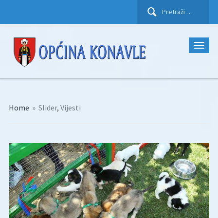
Pretraži:
Home
»
Slider
,
Vijesti