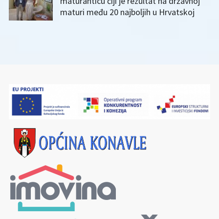
maturanticu čiji je rezultat na državnoj
maturi među 20 najboljih u Hrvatskoj