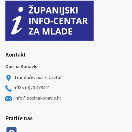
Kontakt
Općina Konavle
Trumbićev put 7, Cavtat
+385 (0)20 478401
info@opcinakonavle.hr
Pratite nas
facebook