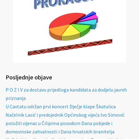
Posljednje objave
P O Z I V za dostavu prijedloga kandidata za dodjelu javnih
priznanja
U Cavtatu održan prvi koncert Dječje klape Škatulica
Načelnik Lasić i predsjednik Općinskog vijeća Ivo Simović
položili vijenac u Čilipima povodom Dana pobjede i
domovinske zahvalnosti i Dana hrvatskih branitelja