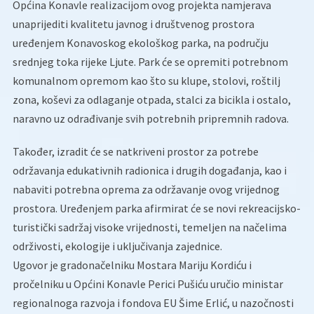
Općina Konavle realizacijom ovog projekta namjerava
unaprijediti kvalitetu javnog i društvenog prostora
uređenjem Konavoskog ekološkog parka, na području
srednjeg toka rijeke Ljute. Park će se opremiti potrebnom
komunalnom opremom kao što su klupe, stolovi, roštilj
zona, koševi za odlaganje otpada, stalci za bicikla i ostalo,
naravno uz odrađivanje svih potrebnih pripremnih radova.
Također, izradit će se natkriveni prostor za potrebe
održavanja edukativnih radionica i drugih događanja, kao i
nabaviti potrebna oprema za održavanje ovog vrijednog
prostora. Uređenjem parka afirmirat će se novi rekreacijsko-
turistički sadržaj visoke vrijednosti, temeljen na načelima
održivosti, ekologije i uključivanja zajednice.
Ugovor je gradonačelniku Mostara Mariju Kordiću i
pročelniku u Općini Konavle Perici Pušiću uručio ministar
regionalnoga razvoja i fondova EU Šime Erlić, u nazočnosti