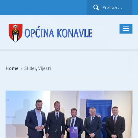
Pretraži:
Home
»
Slider
,
Vijesti