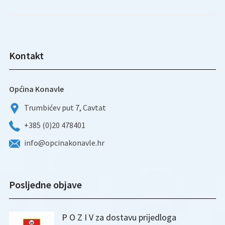
Kontakt
Općina Konavle
Trumbićev put 7, Cavtat
+385 (0)20 478401
info@opcinakonavle.hr
Posljedne objave
P O Z I V za dostavu prijedloga