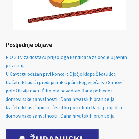
Posljednje objave
P O Z I V za dostavu prijedloga kandidata za dodjelu javnih
priznanja
U Cavtatu održan prvi koncert Dječje klape Škatulica
Načelnik Lasić i predsjednik Općinskog vijeća Ivo Simović
položili vijenac u Čilipima povodom Dana pobjede i
domovinske zahvalnosti i Dana hrvatskih branitelja
Načelnik Lasić uputio čestitku povodom Dana pobjede i
domovinske zahvalnosti i Dana hrvatskih branitelja