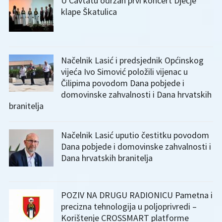
U Cavtatu održan prvi koncert Dječje
klape Škatulica
Načelnik Lasić i predsjednik Općinskog
vijeća Ivo Simović položili vijenac u
Čilipima povodom Dana pobjede i
domovinske zahvalnosti i Dana hrvatskih
branitelja
Načelnik Lasić uputio čestitku povodom
Dana pobjede i domovinske zahvalnosti i
Dana hrvatskih branitelja
POZIV NA DRUGU RADIONICU Pametna i
precizna tehnologija u poljoprivredi –
Korištenje CROSSMART platforme