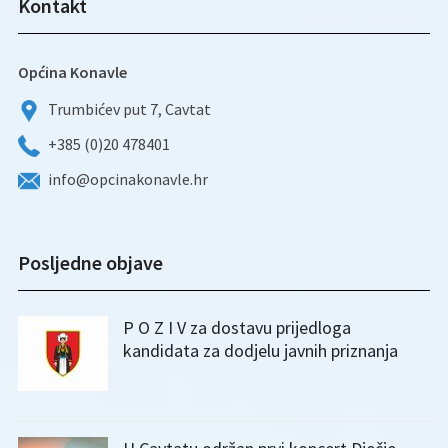
Kontakt
Općina Konavle
Trumbićev put 7, Cavtat
+385 (0)20 478401
info@opcinakonavle.hr
Posljedne objave
P O Z I V za dostavu prijedloga
kandidata za dodjelu javnih priznanja