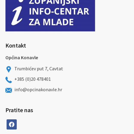
Kontakt
Općina Konavle
Trumbićev put 7, Cavtat
+385 (0)20 478401
info@opcinakonavle.hr
Pratite nas
facebook