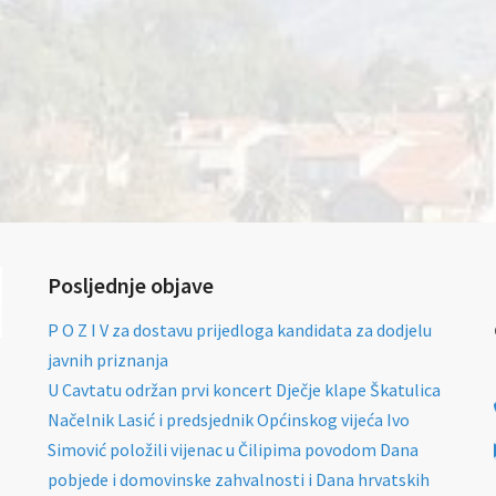
Posljednje objave
P O Z I V za dostavu prijedloga kandidata za dodjelu
javnih priznanja
U Cavtatu održan prvi koncert Dječje klape Škatulica
Načelnik Lasić i predsjednik Općinskog vijeća Ivo
Simović položili vijenac u Čilipima povodom Dana
pobjede i domovinske zahvalnosti i Dana hrvatskih