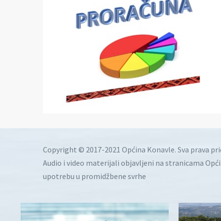
Copyright © 2017-2021 Općina Konavle. Sva prava pr
Audio i video materijali objavljeni na stranicama Opć
upotrebu u promidžbene svrhe