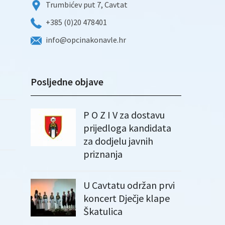
Trumbićev put 7, Cavtat
+385 (0)20 478401
info@opcinakonavle.hr
Posljedne objave
P O Z I V za dostavu
prijedloga kandidata
za dodjelu javnih
priznanja
U Cavtatu održan prvi
koncert Dječje klape
Škatulica