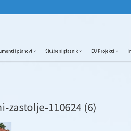
umenti i planovi
Službeni glasnik
EU Projekti
I
i-zastolje-110624 (6)