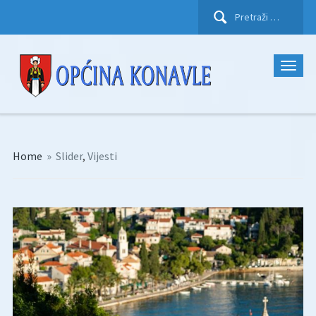
Pretraži:
Home
»
Slider
,
Vijesti