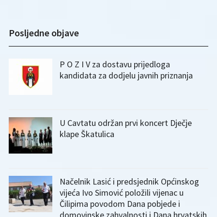
Posljedne objave
P O Z I V za dostavu prijedloga
kandidata za dodjelu javnih priznanja
U Cavtatu održan prvi koncert Dječje
klape Škatulica
Načelnik Lasić i predsjednik Općinskog
vijeća Ivo Simović položili vijenac u
Čilipima povodom Dana pobjede i
domovinske zahvalnosti i Dana hrvatskih