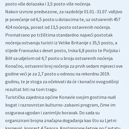
posto više dolazaka i 3,5 posto više noćenja.
Nakon izvrsne predsezone, za razdoblje 01.01.-31.07. vidljivo
je povećanje od 6,5 posto u dolascima te, uz ostvarenih 457
424 noćenja, porast od 13,5 posto ostavrenih noćenja.
Promatrano po tržištima standardno najveći postotak
noćenja ostvaruju turisti iz Velike Britanije s 35,5 posto, a
slijede Francuska s deset posto, Irska 6,8 posto te Poljska i
BiH sa udjelom od 4,7 posto u broju ostvarenih noćenja.
Konačno, ostvareni broj noćenja za prvih sedam mjeseci ove
godine veći je za 2,7 posto u odnosu na rekordnu 2019.
godinu, te je stoga za očekivati da će i konačni ovogodišnji
rezultat biti na tom tragu.
Turistička zajednica općine Konavle svojim gostima nudi
bogat i raznovrstan kulturno-zabavni program, čime im
osigurava ugodan i zanimljiv boravak. Do sada su
organizirani brojna značajna događanja kao što su Ljetni
karneval, koncert 4 Tenora, Kostimirane šetnje po Cavtatu