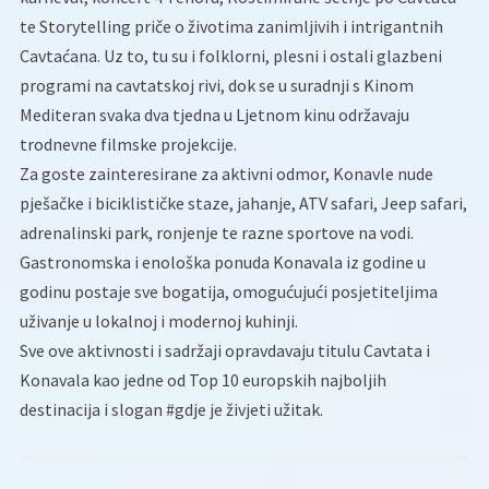
te Storytelling priče o životima zanimljivih i intrigantnih
Cavtaćana. Uz to, tu su i folklorni, plesni i ostali glazbeni
programi na cavtatskoj rivi, dok se u suradnji s Kinom
Mediteran svaka dva tjedna u Ljetnom kinu održavaju
trodnevne filmske projekcije.
Za goste zainteresirane za aktivni odmor, Konavle nude
pješačke i biciklističke staze, jahanje, ATV safari, Jeep safari,
adrenalinski park, ronjenje te razne sportove na vodi.
Gastronomska i enološka ponuda Konavala iz godine u
godinu postaje sve bogatija, omogućujući posjetiteljima
uživanje u lokalnoj i modernoj kuhinji.
Sve ove aktivnosti i sadržaji opravdavaju titulu Cavtata i
Konavala kao jedne od Top 10 europskih najboljih
destinacija i slogan #gdje je živjeti užitak.