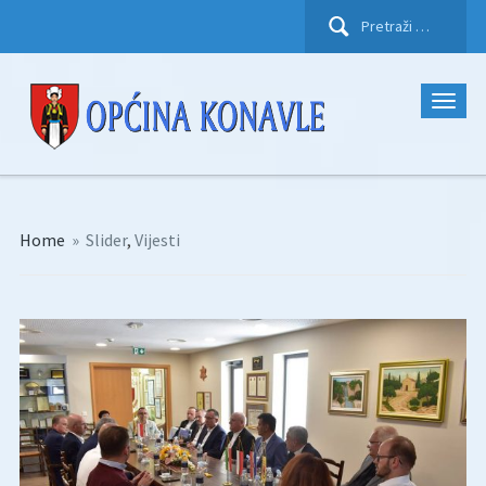
Pretraži:
Home
»
Slider
,
Vijesti