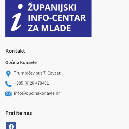
Kontakt
Općina Konavle
Trumbićev put 7, Cavtat
+385 (0)20 478401
info@opcinakonavle.hr
Pratite nas
facebook