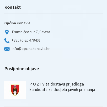
Kontakt
Općina Konavle
Trumbićev put 7, Cavtat
+385 (0)20 478401
info@opcinakonavle.hr
Posljedne objave
P O Z I V za dostavu prijedloga
kandidata za dodjelu javnih priznanja