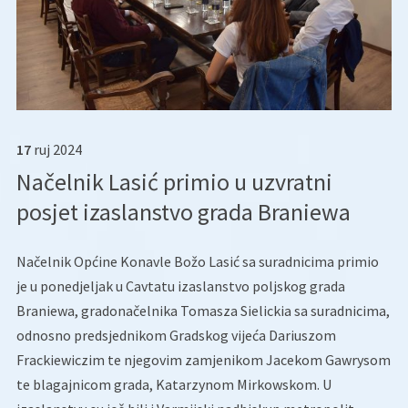
17
ruj
2024
Načelnik Lasić primio u uzvratni
posjet izaslanstvo grada Braniewa
Načelnik Općine Konavle Božo Lasić sa suradnicima primio
je u ponedjeljak u Cavtatu izaslanstvo poljskog grada
Braniewa, gradonačelnika Tomasza Sielickia sa suradnicima,
odnosno predsjednikom Gradskog vijeća Dariuszom
Frackiewiczim te njegovim zamjenikom Jacekom Gawrysom
te blagajnicom grada, Katarzynom Mirkowskom. U