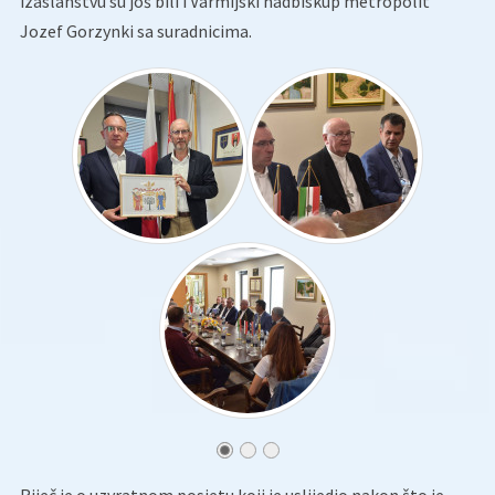
izaslanstvu su još bili i Varmijski nadbiskup metropolit
Jozef Gorzynki sa suradnicima.