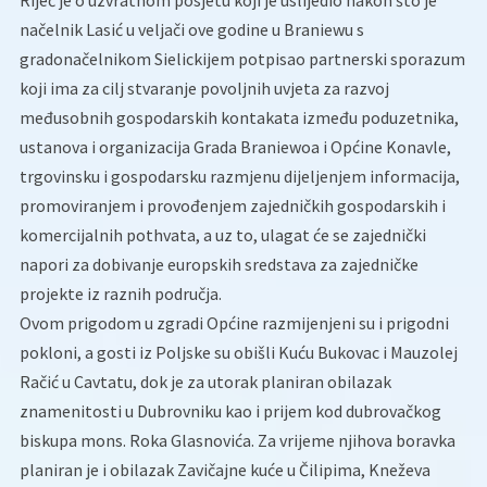
Riječ je o uzvratnom posjetu koji je uslijedio nakon što je
načelnik Lasić u veljači ove godine u Braniewu s
gradonačelnikom Sielickijem potpisao partnerski sporazum
koji ima za cilj stvaranje povoljnih uvjeta za razvoj
međusobnih gospodarskih kontakata između poduzetnika,
ustanova i organizacija Grada Braniewoa i Općine Konavle,
trgovinsku i gospodarsku razmjenu dijeljenjem informacija,
promoviranjem i provođenjem zajedničkih gospodarskih i
komercijalnih pothvata, a uz to, ulagat će se zajednički
napori za dobivanje europskih sredstava za zajedničke
projekte iz raznih područja.
Ovom prigodom u zgradi Općine razmijenjeni su i prigodni
pokloni, a gosti iz Poljske su obišli Kuću Bukovac i Mauzolej
Račić u Cavtatu, dok je za utorak planiran obilazak
znamenitosti u Dubrovniku kao i prijem kod dubrovačkog
biskupa mons. Roka Glasnovića. Za vrijeme njihova boravka
planiran je i obilazak Zavičajne kuće u Čilipima, Kneževa