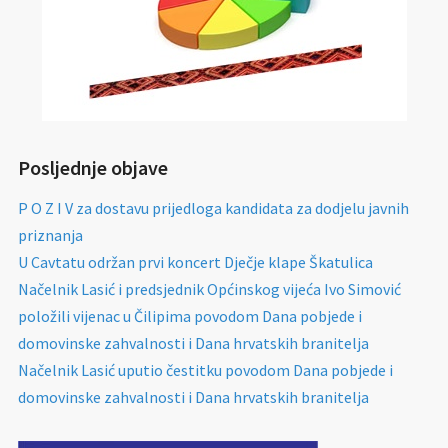
Posljednje objave
P O Z I V za dostavu prijedloga kandidata za dodjelu javnih
priznanja
U Cavtatu održan prvi koncert Dječje klape Škatulica
Načelnik Lasić i predsjednik Općinskog vijeća Ivo Simović
položili vijenac u Čilipima povodom Dana pobjede i
domovinske zahvalnosti i Dana hrvatskih branitelja
Načelnik Lasić uputio čestitku povodom Dana pobjede i
domovinske zahvalnosti i Dana hrvatskih branitelja