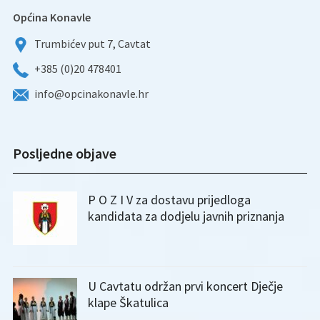
Općina Konavle
Trumbićev put 7, Cavtat
+385 (0)20 478401
info@opcinakonavle.hr
Posljedne objave
P O Z I V za dostavu prijedloga
kandidata za dodjelu javnih priznanja
U Cavtatu održan prvi koncert Dječje
klape Škatulica