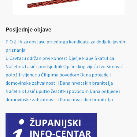
Posljednje objave
P O Z I V za dostavu prijedloga kandidata za dodjelu javnih
priznanja
U Cavtatu održan prvi koncert Dječje klape Škatulica
Načelnik Lasić i predsjednik Općinskog vijeća Ivo Simović
položili vijenac u Čilipima povodom Dana pobjede i
domovinske zahvalnosti i Dana hrvatskih branitelja
Načelnik Lasić uputio čestitku povodom Dana pobjede i
domovinske zahvalnosti i Dana hrvatskih branitelja