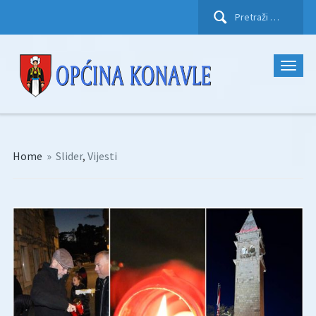
Pretraži:
Home
»
Slider
,
Vijesti