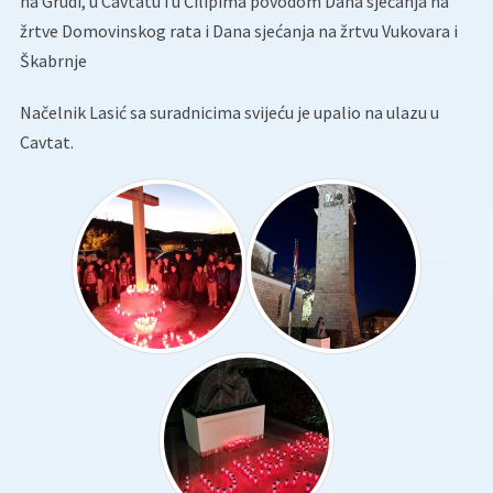
na Grudi, u Cavtatu i u Čilipima povodom Dana sjećanja na
žrtve Domovinskog rata i Dana sjećanja na žrtvu Vukovara i
Škabrnje
Načelnik Lasić sa suradnicima svijeću je upalio na ulazu u
Cavtat.