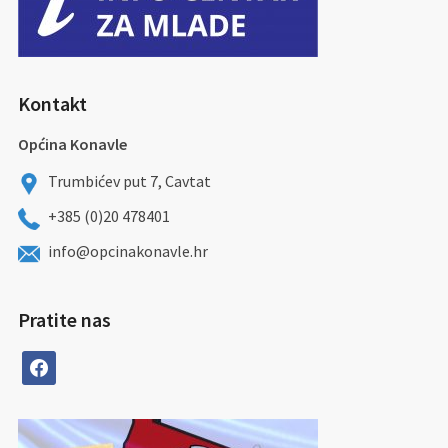
Kontakt
Općina Konavle
Trumbićev put 7, Cavtat
+385 (0)20 478401
info@opcinakonavle.hr
Pratite nas
facebook