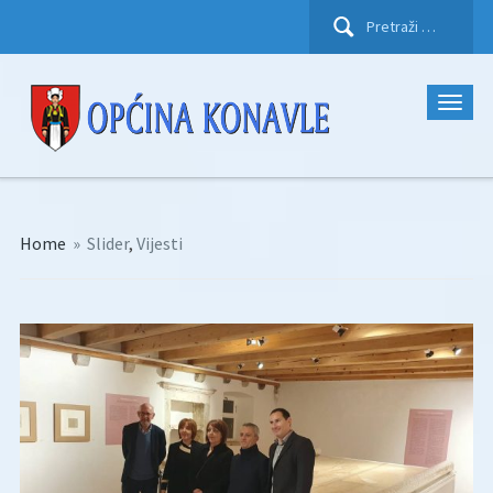
Pretraži:
Home
»
Slider
,
Vijesti