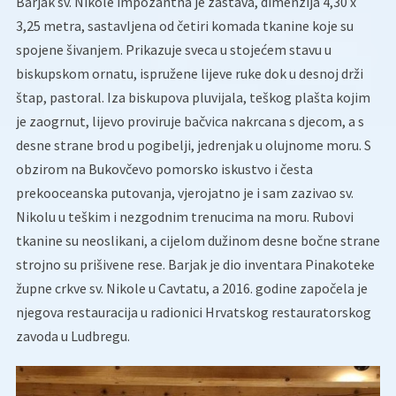
Barjak sv. Nikole impozantna je zastava, dimenzija 4,30 x
3,25 metra, sastavljena od četiri komada tkanine koje su
spojene šivanjem. Prikazuje sveca u stojećem stavu u
biskupskom ornatu, ispružene lijeve ruke dok u desnoj drži
štap, pastoral. Iza biskupova pluvijala, teškog plašta kojim
je zaogrnut, lijevo proviruje bačvica nakrcana s djecom, a s
desne strane brod u pogibelji, jedrenjak u olujnome moru. S
obzirom na Bukovčevo pomorsko iskustvo i česta
prekooceanska putovanja, vjerojatno je i sam zazivao sv.
Nikolu u teškim i nezgodnim trenucima na moru. Rubovi
tkanine su neoslikani, a cijelom dužinom desne bočne strane
strojno su prišivene rese. Barjak je dio inventara Pinakoteke
župne crkve sv. Nikole u Cavtatu, a 2016. godine započela je
njegova restauracija u radionici Hrvatskog restauratorskog
zavoda u Ludbregu.