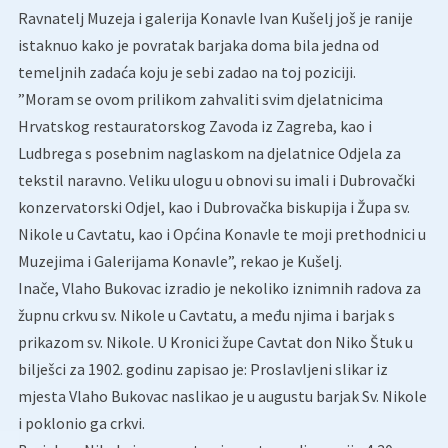
Ravnatelj Muzeja i galerija Konavle Ivan Kušelj još je ranije
istaknuo kako je povratak barjaka doma bila jedna od
temeljnih zadaća koju je sebi zadao na toj poziciji.
”Moram se ovom prilikom zahvaliti svim djelatnicima
Hrvatskog restauratorskog Zavoda iz Zagreba, kao i
Ludbrega s posebnim naglaskom na djelatnice Odjela za
tekstil naravno. Veliku ulogu u obnovi su imali i Dubrovački
konzervatorski Odjel, kao i Dubrovačka biskupija i Župa sv.
Nikole u Cavtatu, kao i Općina Konavle te moji prethodnici u
Muzejima i Galerijama Konavle”, rekao je Kušelj.
Inače, Vlaho Bukovac izradio je nekoliko iznimnih radova za
župnu crkvu sv. Nikole u Cavtatu, a među njima i barjak s
prikazom sv. Nikole. U Kronici župe Cavtat don Niko Štuk u
bilješci za 1902. godinu zapisao je: Proslavljeni slikar iz
mjesta Vlaho Bukovac naslikao je u augustu barjak Sv. Nikole
i poklonio ga crkvi.