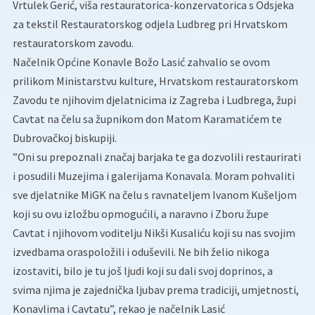
Vrtulek Gerić, viša restauratorica-konzervatorica s Odsjeka
za tekstil Restauratorskog odjela Ludbreg pri Hrvatskom
restauratorskom zavodu.
Načelnik Općine Konavle Božo Lasić zahvalio se ovom
prilikom Ministarstvu kulture, Hrvatskom restauratorskom
Zavodu te njihovim djelatnicima iz Zagreba i Ludbrega, župi
Cavtat na čelu sa župnikom don Matom Karamatićem te
Dubrovačkoj biskupiji.
”Oni su prepoznali značaj barjaka te ga dozvolili restaurirati
i posudili Muzejima i galerijama Konavala. Moram pohvaliti
sve djelatnike MiGK na čelu s ravnateljem Ivanom Kušeljom
koji su ovu izložbu opmogućili, a naravno i Zboru župe
Cavtat i njihovom voditelju Nikši Kusaliću koji su nas svojim
izvedbama oraspoložili i oduševili. Ne bih želio nikoga
izostaviti, bilo je tu još ljudi koji su dali svoj doprinos, a
svima njima je zajednička ljubav prema tradiciji, umjetnosti,
Konavlima i Cavtatu”, rekao je načelnik Lasić