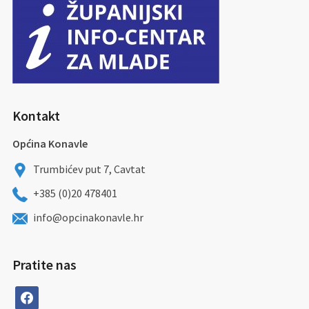
Kontakt
Općina Konavle
Trumbićev put 7, Cavtat
+385 (0)20 478401
info@opcinakonavle.hr
Pratite nas
facebook