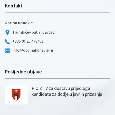
Kontakt
Općina Konavle
Trumbićev put 7, Cavtat
+385 (0)20 478401
info@opcinakonavle.hr
Posljedne objave
P O Z I V za dostavu prijedloga
kandidata za dodjelu javnih priznanja