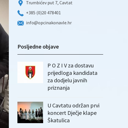
Trumbićev put 7, Cavtat
+385 (0)20 478401
info@opcinakonavle.hr
Posljedne objave
P O Z I V za dostavu
prijedloga kandidata
za dodjelu javnih
priznanja
U Cavtatu održan prvi
koncert Dječje klape
Škatulica