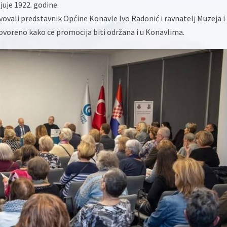
ljuje 1922. godine.
vovali predstavnik Općine Konavle Ivo Radonić i ravnatelj Muzeja i
govoreno kako ce promocija biti održana i u Konavlima.