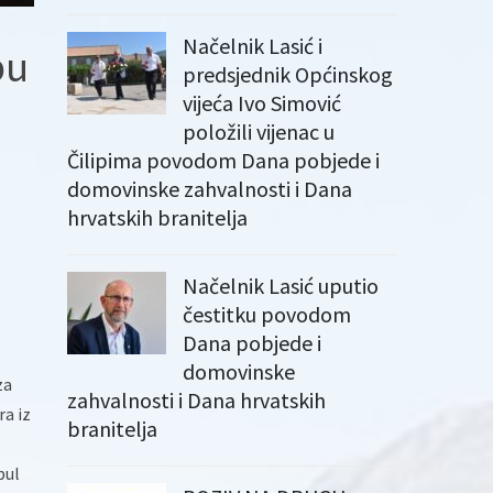
Načelnik Lasić i
bu
predsjednik Općinskog
vijeća Ivo Simović
položili vijenac u
Čilipima povodom Dana pobjede i
domovinske zahvalnosti i Dana
hrvatskih branitelja
Načelnik Lasić uputio
čestitku povodom
Dana pobjede i
domovinske
za
zahvalnosti i Dana hrvatskih
ra iz
branitelja
bul