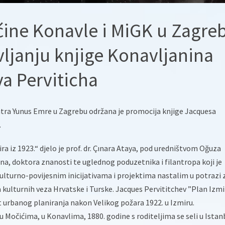
ćine Konavle i MiGK u Zagre
vljanju knjige Konavljanina
a Perviticha
tra Yunus Emre u Zagrebu održana je promocija knjige Jacquesa
.
a iz 1923.“ djelo je prof. dr. Çınara Ataya, pod uredništvom Oğuza
na, doktora znanosti te uglednog poduzetnika i filantropa koji je
lturno-povijesnim inicijativama i projektima nastalim u potrazi 
 kulturnih veza Hrvatske i Turske. Jacques Pervititchev ”Plan Izmi
t urbanog planiranja nakon Velikog požara 1922. u Izmiru.
u Močićima, u Konavlima, 1880. godine s roditeljima se seli u Istan