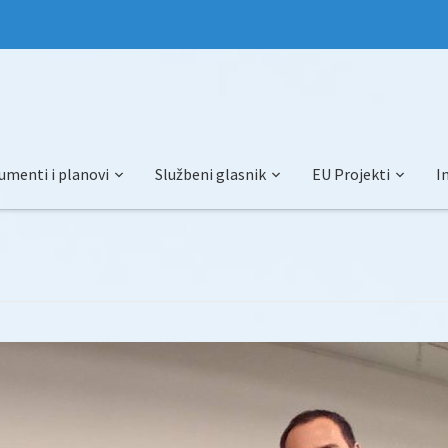
umenti i planovi
Službeni glasnik
EU Projekti
I