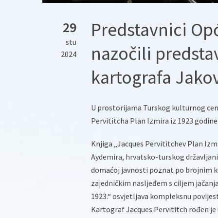
Predstavnici Op
29
stu
nazočili predsta
2024
kartografa Jakov
U prostorijama Turskog kulturnog cen
Pervititcha Plan Izmira iz 1923 godine
Knjiga „Jacques Pervititchev Plan Izmir
Aydemira, hrvatsko-turskog državljani
domaćoj javnosti poznat po brojnim ku
zajedničkim nasljeđem s ciljem jačanja
1923.“ osvjetljava kompleksnu povijes
Kartograf Jacques Pervititch rođen je 