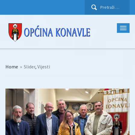
Pretraži:
Home
»
Slider
,
Vijesti