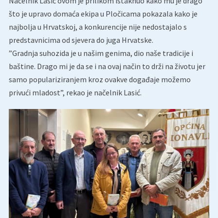
Načelnik Lasić ovom je prilikom istaknuo kako mu je drago
što je upravo domaća ekipa u Pločicama pokazala kako je
najbolja u Hrvatskoj, a konkurencije nije nedostajalo s
predstavnicima od sjevera do juga Hrvatske.
”Gradnja suhozida je u našim genima, dio naše tradicije i
baštine. Drago mi je da se i na ovaj način to drži na životu jer
samo populariziranjem kroz ovakve događaje možemo
privući mladost”, rekao je načelnik Lasić.