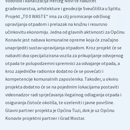
Vodovod i kanalizacija Herceg Novi te Fakultet
građevinarstva, arhitekture i geodezije Sveučilišta u Splitu.
Projekt „T0 0 WASTE“ ima za cilj promicanje održivog
upravljanja otpadom i prelazak na kružnu i resursno
učinkovitu ekonomiju. Jedna od glavnih aktivnosti za Općinu
Konavle jest nabava komunalne opreme koja će značajno
unaprijediti sustav upravljanja otpadom. Kroz projekt će se
nabaviti dva specijalizirana vozila za prikupljanje odvojenog
otpada te polupodzemni spremnici za odvajanje otpada, a
kroz zajedničke radionice dodatno će se povećati i
kompetencije komunalnih zaposlenika. Također, u okviru
projekta dodatno će se na pojedinim lokacijama postaviti
videonadzor radi sprječavanja ilegalnog odlaganja otpada i
osiguranja čistoće okoliša, te ozeleniti i javne površine.
Glavni partner projekta je Općina Tuzi, dok je uz Općinu
Konavle projektni partner i Grad Mostar.