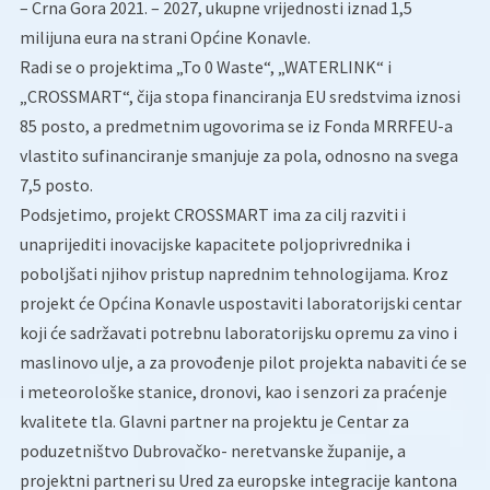
– Crna Gora 2021. – 2027, ukupne vrijednosti iznad 1,5
milijuna eura na strani Općine Konavle.
Radi se o projektima „To 0 Waste“, „WATERLINK“ i
„CROSSMART“, čija stopa financiranja EU sredstvima iznosi
85 posto, a predmetnim ugovorima se iz Fonda MRRFEU-a
vlastito sufinanciranje smanjuje za pola, odnosno na svega
7,5 posto.
Podsjetimo, projekt CROSSMART ima za cilj razviti i
unaprijediti inovacijske kapacitete poljoprivrednika i
poboljšati njihov pristup naprednim tehnologijama. Kroz
projekt će Općina Konavle uspostaviti laboratorijski centar
koji će sadržavati potrebnu laboratorijsku opremu za vino i
maslinovo ulje, a za provođenje pilot projekta nabaviti će se
i meteorološke stanice, dronovi, kao i senzori za praćenje
kvalitete tla. Glavni partner na projektu je Centar za
poduzetništvo Dubrovačko- neretvanske županije, a
projektni partneri su Ured za europske integracije kantona