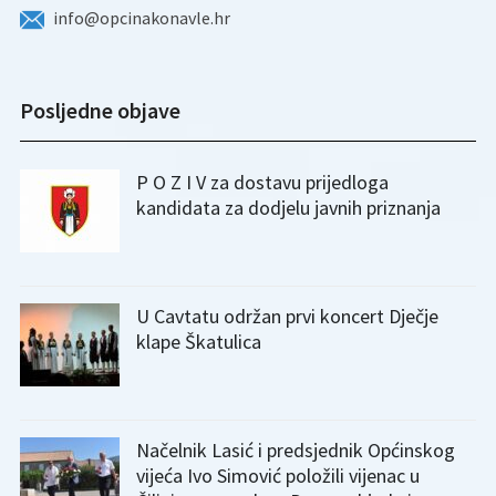
info@opcinakonavle.hr
Posljedne objave
P O Z I V za dostavu prijedloga
kandidata za dodjelu javnih priznanja
U Cavtatu održan prvi koncert Dječje
klape Škatulica
Načelnik Lasić i predsjednik Općinskog
vijeća Ivo Simović položili vijenac u