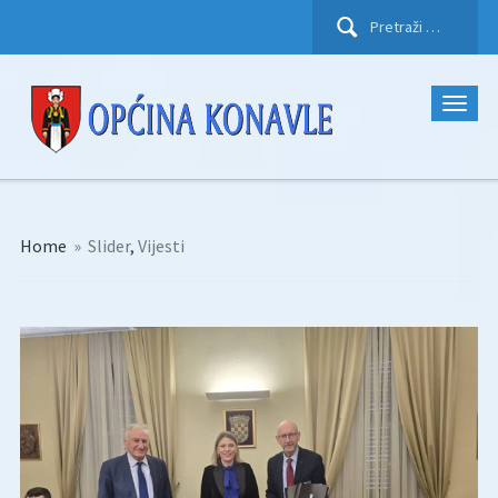
Pretraži:
Home
»
Slider
,
Vijesti