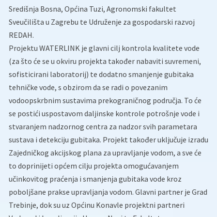
Središnja Bosna, Općina Tuzi, Agronomski fakultet
Sveučilišta u Zagrebu te Udruženje za gospodarski razvoj
REDAH.
Projektu WATERLINK je glavni cilj kontrola kvalitete vode
(za što će se u okviru projekta također nabaviti suvremeni,
sofisticirani laboratorij) te dodatno smanjenje gubitaka
tehničke vode, s obzirom da se radi o povezanim
vodoopskrbnim sustavima prekograničnog područja. To će
se postići uspostavom daljinske kontrole potrošnje vode i
stvaranjem nadzornog centra za nadzor svih parametara
sustava i detekciju gubitaka. Projekt također uključuje izradu
Zajedničkog akcijskog plana za upravljanje vodom, a sve će
to doprinijeti općem cilju projekta omogućavanjem
učinkovitog praćenja i smanjenja gubitaka vode kroz
poboljšane prakse upravljanja vodom. Glavni partner je Grad
Trebinje, dok su uz Općinu Konavle projektni partneri