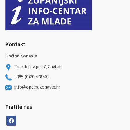
Kontakt
Općina Konavle
Trumbićev put 7, Cavtat
+385 (0)20 478401
info@opcinakonavle.hr
Pratite nas
facebook