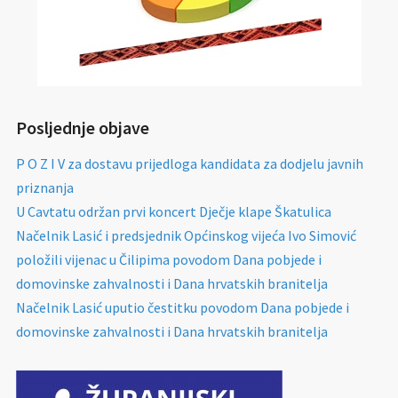
Posljednje objave
P O Z I V za dostavu prijedloga kandidata za dodjelu javnih
priznanja
U Cavtatu održan prvi koncert Dječje klape Škatulica
Načelnik Lasić i predsjednik Općinskog vijeća Ivo Simović
položili vijenac u Čilipima povodom Dana pobjede i
domovinske zahvalnosti i Dana hrvatskih branitelja
Načelnik Lasić uputio čestitku povodom Dana pobjede i
domovinske zahvalnosti i Dana hrvatskih branitelja