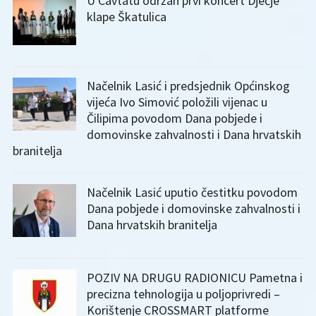
U Cavtatu održan prvi koncert Dječje
klape Škatulica
Načelnik Lasić i predsjednik Općinskog
vijeća Ivo Simović položili vijenac u
Čilipima povodom Dana pobjede i
domovinske zahvalnosti i Dana hrvatskih
branitelja
Načelnik Lasić uputio čestitku povodom
Dana pobjede i domovinske zahvalnosti i
Dana hrvatskih branitelja
POZIV NA DRUGU RADIONICU Pametna i
precizna tehnologija u poljoprivredi –
Korištenje CROSSMART platforme