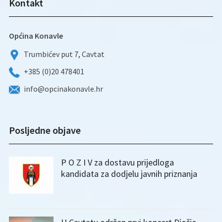
Kontakt
Općina Konavle
Trumbićev put 7, Cavtat
+385 (0)20 478401
info@opcinakonavle.hr
Posljedne objave
P O Z I V za dostavu prijedloga
kandidata za dodjelu javnih priznanja