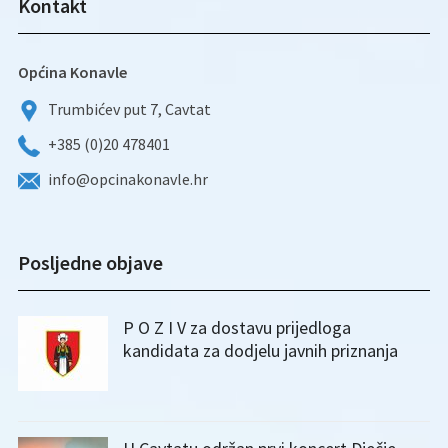
Kontakt
Općina Konavle
Trumbićev put 7, Cavtat
+385 (0)20 478401
info@opcinakonavle.hr
Posljedne objave
P O Z I V za dostavu prijedloga
kandidata za dodjelu javnih priznanja