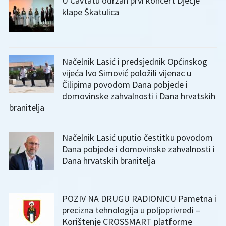
U Cavtatu održan prvi koncert Dječje
klape Škatulica
Načelnik Lasić i predsjednik Općinskog
vijeća Ivo Simović položili vijenac u
Čilipima povodom Dana pobjede i
domovinske zahvalnosti i Dana hrvatskih
branitelja
Načelnik Lasić uputio čestitku povodom
Dana pobjede i domovinske zahvalnosti i
Dana hrvatskih branitelja
POZIV NA DRUGU RADIONICU Pametna i
precizna tehnologija u poljoprivredi –
Korištenje CROSSMART platforme