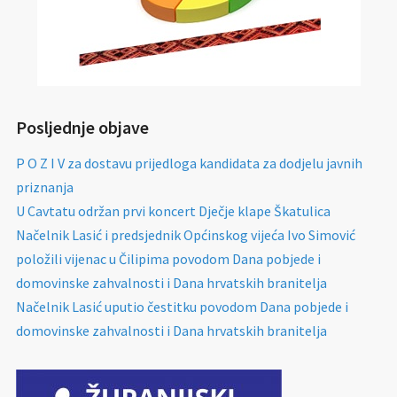
Posljednje objave
P O Z I V za dostavu prijedloga kandidata za dodjelu javnih
priznanja
U Cavtatu održan prvi koncert Dječje klape Škatulica
Načelnik Lasić i predsjednik Općinskog vijeća Ivo Simović
položili vijenac u Čilipima povodom Dana pobjede i
domovinske zahvalnosti i Dana hrvatskih branitelja
Načelnik Lasić uputio čestitku povodom Dana pobjede i
domovinske zahvalnosti i Dana hrvatskih branitelja