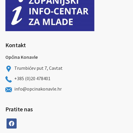
Kontakt
Općina Konavle
Trumbićev put 7, Cavtat
+385 (0)20 478401
info@opcinakonavle.hr
Pratite nas
facebook