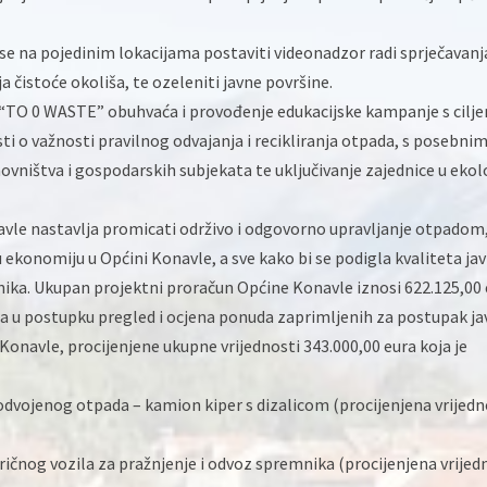
se na pojedinim lokacijama postaviti videonadzor radi sprječavanj
 čistoće okoliša, te ozeleniti javne površine.
“TO 0 WASTE” obuhvaća i provođenje edukacijske kampanje s cilj
sti o važnosti pravilnog odvajanja i recikliranja otpada, s posebni
vništva i gospodarskih subjekata te uključivanje zajednice u eko
le nastavlja promicati održivo i odgovorno upravljanje otpadom
 ekonomiju u Općini Konavle, a sve kako bi se podigla kvaliteta ja
nika. Ukupan projektni proračun Općine Konavle iznosi 622.125,00 
a u postupku pregled i ocjena ponuda zaprimljenih za postupak ja
avle, procijenjene ukupne vrijednosti 343.000,00 eura koja je
odvojenog otpada – kamion kiper s dizalicom (procijenjena vrijedn
ričnog vozila za pražnjenje i odvoz spremnika (procijenjena vrijed