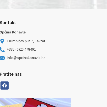
Kontakt
Općina Konavle
Trumbićev put 7, Cavtat
+385 (0)20 478401
info@opcinakonavle.hr
Pratite nas
facebook