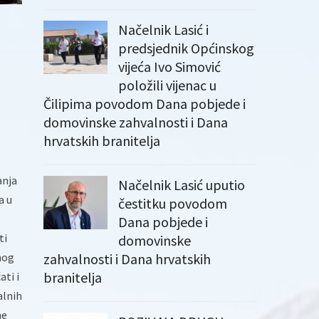
Načelnik Lasić i
predsjednik Općinskog
vijeća Ivo Simović
položili vijenac u
Čilipima povodom Dana pobjede i
domovinske zahvalnosti i Dana
hrvatskih branitelja
anja
Načelnik Lasić uputio
a u
čestitku povodom
Dana pobjede i
ti
domovinske
nog
zahvalnosti i Dana hrvatskih
branitelja
ti i
alnih
ne