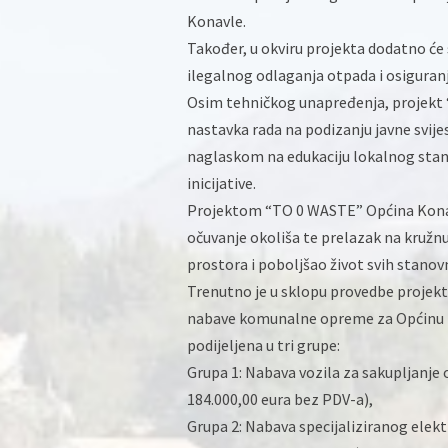
Konavle.
Također, u okviru projekta dodatno će 
ilegalnog odlaganja otpada i osiguranja
Osim tehničkog unapređenja, projekt 
nastavka rada na podizanju javne svije
naglaskom na edukaciju lokalnog stano
inicijative.
Projektom “TO 0 WASTE” Općina Konav
očuvanje okoliša te prelazak na kružnu
prostora i poboljšao život svih stanov
Trenutno je u sklopu provedbe projekt
nabave komunalne opreme za Općinu Kon
podijeljena u tri grupe:
Grupa 1: Nabava vozila za sakupljanje 
184.000,00 eura bez PDV-a),
Grupa 2: Nabava specijaliziranog elekt