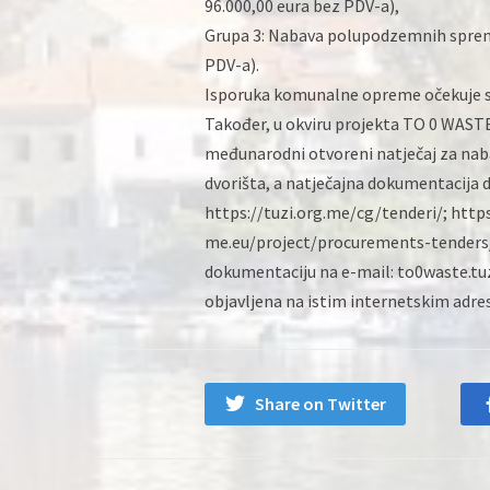
96.000,00 eura bez PDV-a),
Grupa 3: Nabava polupodzemnih spremni
PDV-a).
Isporuka komunalne opreme očekuje se 
Također, u okviru projekta TO 0 WASTE
međunarodni otvoreni natječaj za nab
dvorišta, a natječajna dokumentacija 
https://tuzi.org.me/cg/tenderi/; htt
me.eu/project/procurements-tenders/; 
dokumentaciju na e-mail: to0waste.tuz
objavljena na istim internetskim adr
Share on Twitter