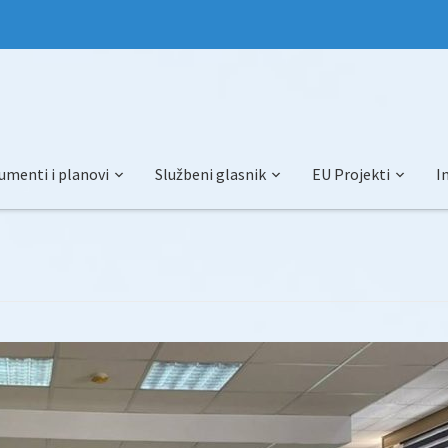
umenti i planovi
Službeni glasnik
EU Projekti
I