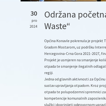
Održana početna
30
pro
Waste“
2024
Općina Konavle pokrenula je projekt 
Gradom Mostarom, uz podršku Interre
Hercegovina-Crna Gora 2021-2027, fin
Projekt je usmjeren na smanjenje koli
otpada te smanjenje ilegalnih odlagali
regiji.
Jedna od glavnih aktivnosti za Općinu
sustav upravljanja otpadom. Kroz proje
otpada te polupodzemni spremnici za o
kompetencije komunalnih zaposlenika. 
službi i doprinijeti odgovornom uprav