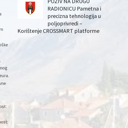
POZIV NA DRUGU
RADIONICU Pametna i
a
precizna tehnologija u
poljoprivredi –
em
Korištenje CROSSMART platforme
m
loške
,
vnog
eura.
vne
ost:
nost: