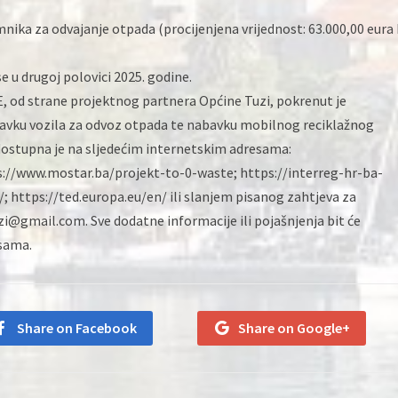
ka za odvajanje otpada (procijenjena vrijednost: 63.000,00 eura
u drugoj polovici 2025. godine.
, od strane projektnog partnera Općine Tuzi, pokrenut je
avku vozila za odvoz otpada te nabavku mobilnog reciklažnog
dostupna je na sljedećim internetskim adresama:
ps://www.mostar.ba/projekt-to-0-waste; https://interreg-hr-ba-
https://ted.europa.eu/en/ ili slanjem pisanog zahtjeva za
i@gmail.com. Sve dodatne informacije ili pojašnjenja bit će
esama.
Share on Facebook
Share on Google+