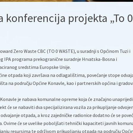
 konferencija projekta „To 0
Toward Zero Waste CBC (TO 0 WASTE), u suradnji s Općinom Tuzi i
g IPA programa prekogranične suradnje Hrvatska-Bosna i
aciranog sredstima Europske Unije.
čine otpada koji završava na odlagalištima, povećanje stope odvaj
šta na području Općine Konavle, kao i partnerskih općina i gradov
 Konavle je nabava komunalne opreme koja će značajno unaprijedi
kt će se nabaviti dva specijalizirana vozila za prikupljanje odvoje
dvajanje otpada, a kroz zajedničke radionice dodatno će se poveća
Ovime će se uvelike poboljšati tehnički kapaciteti javnih komun
ljanju resursima te održivom prikupljanju otpada na području Opći