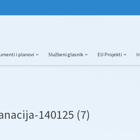
umenti i planovi
Službeni glasnik
EU Projekti
I
nacija-140125 (7)