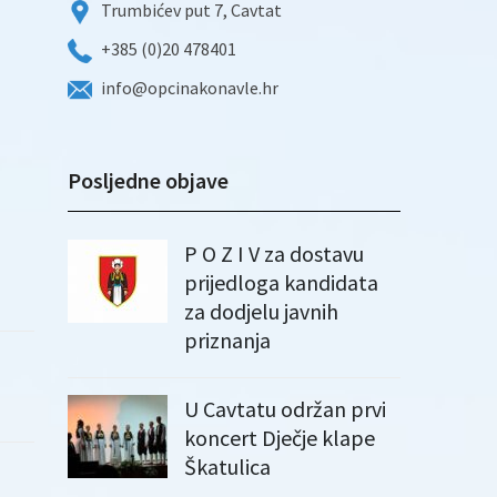
Trumbićev put 7, Cavtat
+385 (0)20 478401
info@opcinakonavle.hr
Posljedne objave
P O Z I V za dostavu
prijedloga kandidata
za dodjelu javnih
priznanja
U Cavtatu održan prvi
koncert Dječje klape
Škatulica