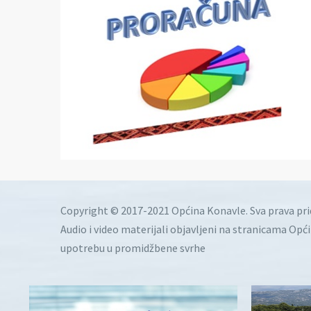
Copyright © 2017-2021 Općina Konavle. Sva prava pr
Audio i video materijali objavljeni na stranicama Opć
upotrebu u promidžbene svrhe