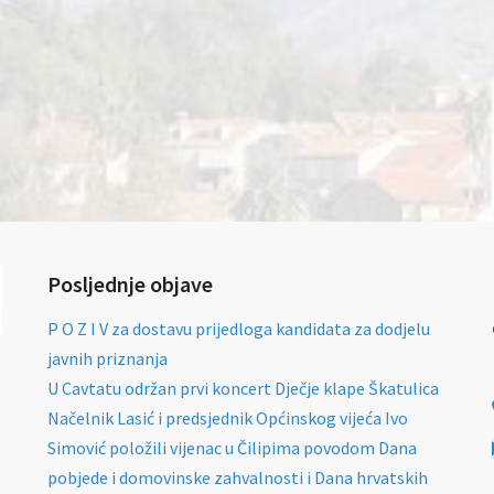
Posljednje objave
P O Z I V za dostavu prijedloga kandidata za dodjelu
javnih priznanja
U Cavtatu održan prvi koncert Dječje klape Škatulica
Načelnik Lasić i predsjednik Općinskog vijeća Ivo
Simović položili vijenac u Čilipima povodom Dana
pobjede i domovinske zahvalnosti i Dana hrvatskih