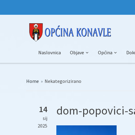
Naslovnica
Objave
Općina
Dok
Home
»
Nekategorizirano
dom-popovici-sa
14
sij
2025