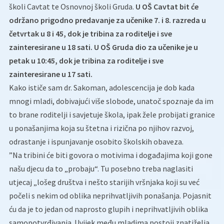
školi Cavtat te Osnovnoj školi Gruda.
U OŠ Cavtat bit će
održano prigodno predavanje za učenike 7. i 8. razreda u
četvrtak u 8 i 45, dok je tribina za roditelje i sve
zainteresirane u 18 sati. U OŠ Gruda dio za učenike je u
petak u 10:45, dok je tribina za roditelje i sve
zainteresirane u 17 sati.
Kako ističe sam dr. Sakoman, adolescencija je dob kada
mnogi mladi, dobivajući više slobode, unatoč spoznaje da im
to brane roditelji i savjetuje škola, ipak žele probijati granice
u ponašanjima koja su štetna i rizična po njihov razvoj,
odrastanje i ispunjavanje osobito školskih obaveza.
”Na tribini će biti govora o motivima i događajima koji gone
našu djecu da to „probaju“. Tu posebno treba naglasiti
utjecaj „lošeg društva i nešto starijih vršnjaka koji su već
počeli s nekim od oblika neprihvatljivih ponašanja. Pojasnit
ću da je to jedan od naprosto glupih i neprihvatljivih oblika
samopotvrđivanja. Uvijek među mladima postoji znatiželja