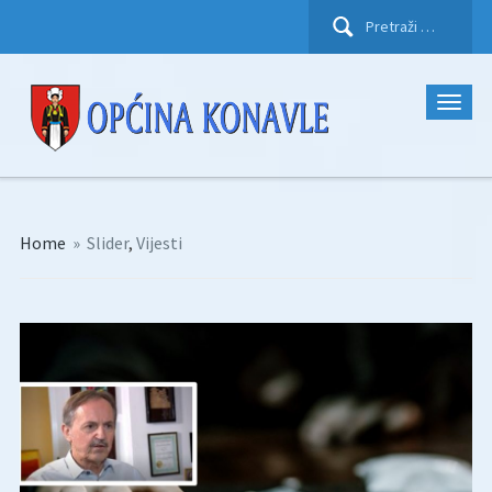
Pretraži:
Home
»
Slider
,
Vijesti