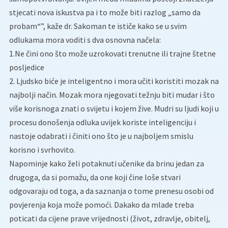
stjecati nova iskustva pa i to može biti razlog „samo da
probam“”, kaže dr. Sakoman te ističe kako se u svim
odlukama mora voditi s dva osnovna načela:
1.Ne čini ono što može uzrokovati trenutne ili trajne štetne
posljedice
2. Ljudsko biće je inteligentno i mora učiti koristiti mozak na
najbolji način. Mozak mora njegovati težnju biti mudar i što
više korisnoga znati o svijetu i kojem žive. Mudri su ljudi koji u
procesu donošenja odluka uvijek koriste inteligenciju i
nastoje odabrati i činiti ono što je u najboljem smislu
korisno i svrhovito.
Napominje kako želi potaknuti učenike da brinu jedan za
drugoga, da si pomažu, da one koji čine loše stvari
odgovaraju od toga, a da saznanja o tome prenesu osobi od
povjerenja koja može pomoći. Dakako da mlade treba
poticati da cijene prave vrijednosti (život, zdravlje, obitelj,