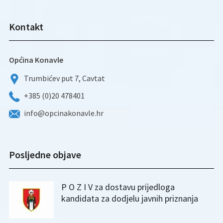
Kontakt
Općina Konavle
Trumbićev put 7, Cavtat
+385 (0)20 478401
info@opcinakonavle.hr
Posljedne objave
P O Z I V za dostavu prijedloga
kandidata za dodjelu javnih priznanja