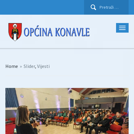
Pretraži:
Home
»
Slider
,
Vijesti