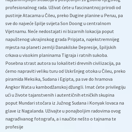
profesionalnog rada. Uživat ćete u fascinantnoj prirodi od
pustinje Atacama u Čileu, preko Dugine planine u Peruu, pa
sve do najveće špilje svijeta Son Doong u centralnom
Vijetnamu. Neće nedostajati ni bizarnih lokacija poput
napuštenog ukrajinskog grada Pripjata, najekstremnijeg
mjesta na planeti zemlji Danakilske Depresije, špiljskih
crkava u visokim planinama Tigraja i ratnih sukoba.
Posebna strast autora su lokaliteti drevnih civilizacija, pa
ćemo napraviti veliku turu od Uskršnjeg otoka u Čileu, preko
piramida Meksika, Sudana i Egipta, pa sve do hramova
Angkor Wata u kambodžanskoj džungli. Imat ćete privilegiju
ući u živote tajanstvenih i autentičnih etničkih skupina
poput Mundari stočara iz Južnog Sudana i Konyak lovaca na
glave iz Nagalanda. Uživajte u ponajboljim radovima ovog
nagrađivanog fotografa, a i naučite nešto o tajnama te
profesije