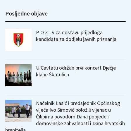
Posljedne objave
P O Z I V za dostavu prijedloga
kandidata za dodjelu javnih priznanja
U Cavtatu održan prvi koncert Dječje
klape Škatulica
Načelnik Lasić i predsjednik Općinskog
vijeća Ivo Simović položili vijenac u
Čilipima povodom Dana pobjede i
domovinske zahvalnosti i Dana hrvatskih
branitelja