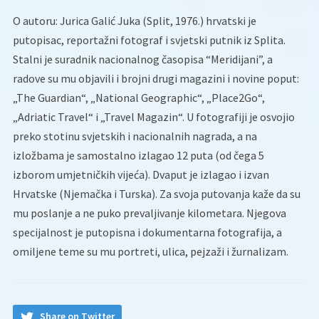
O autoru: Jurica Galić Juka (Split, 1976.) hrvatski je
putopisac, reportažni fotograf i svjetski putnik iz Splita.
Stalni je suradnik nacionalnog časopisa “Meridijani”, a
radove su mu objavili i brojni drugi magazini i novine poput:
„The Guardian“, „National Geographic“, „Place2Go“,
„Adriatic Travel“ i „Travel Magazin“. U fotografiji je osvojio
preko stotinu svjetskih i nacionalnih nagrada, a na
izložbama je samostalno izlagao 12 puta (od čega 5
izborom umjetničkih vijeća). Dvaput je izlagao i izvan
Hrvatske (Njemačka i Turska). Za svoja putovanja kaže da su
mu poslanje a ne puko prevaljivanje kilometara. Njegova
specijalnost je putopisna i dokumentarna fotografija, a
omiljene teme su mu portreti, ulica, pejzaži i žurnalizam.
Share on Twitter