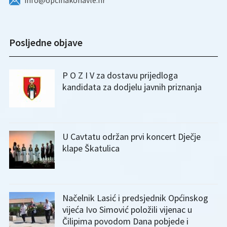
info@opcinakonavle.hr
Posljedne objave
P O Z I V za dostavu prijedloga
kandidata za dodjelu javnih priznanja
U Cavtatu održan prvi koncert Dječje
klape Škatulica
Načelnik Lasić i predsjednik Općinskog
vijeća Ivo Simović položili vijenac u
Čilipima povodom Dana pobjede i