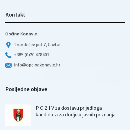
Kontakt
Općina Konavle
Trumbićev put 7, Cavtat
+385 (0)20 478401
info@opcinakonavle.hr
Posljedne objave
P O Z I V za dostavu prijedloga
kandidata za dodjelu javnih priznanja