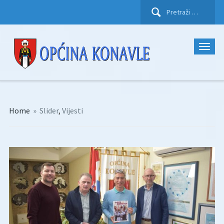
Pretraži:
Home
»
Slider
,
Vijesti