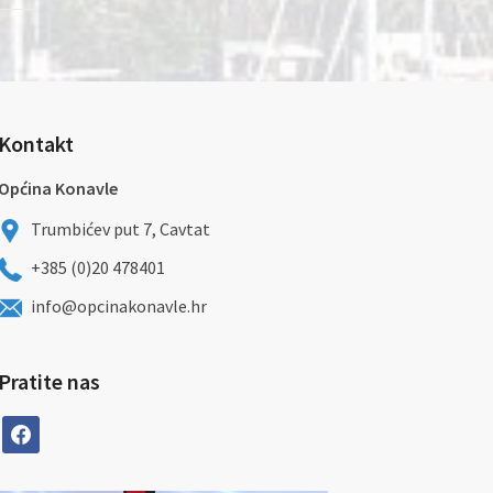
Kontakt
Općina Konavle
Trumbićev put 7, Cavtat
+385 (0)20 478401
info@opcinakonavle.hr
Pratite nas
facebook