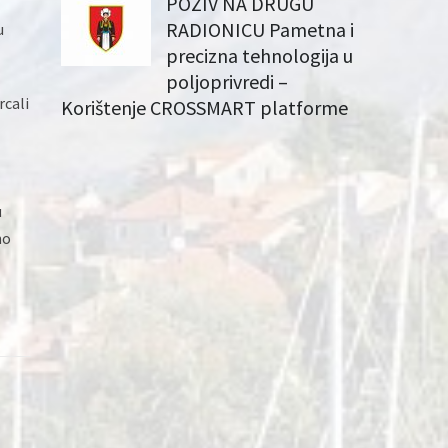
POZIV NA DRUGU
RADIONICU Pametna i
u
precizna tehnologija u
poljoprivredi –
rcali
Korištenje CROSSMART platforme
u
no