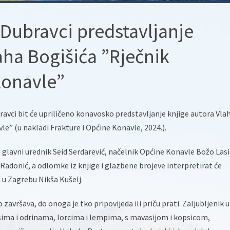
 Dubravci predstavljanje
aha Bogišića ”Rječnik
Konavle”
ravci bit će upriličeno konavosko predstavljanje knjige autora Vla
le” (u nakladi Frakture i Općine Konavle, 2024.).
n glavni urednik Seid Serdarević, načelnik Općine Konavle Božo Lasić
adonić, a odlomke iz knjige i glazbene brojeve interpretirat će
u Zagrebu Nikša Kušelj.
 završava, do onoga je tko pripovijeda ili priču prati. Zaljubljenik u
sima i odrinama, lorcima i lempima, s mavasijom i kopsicom,