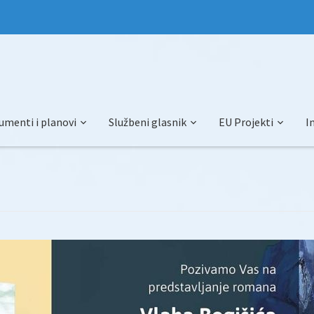
umenti i planovi
Službeni glasnik
EU Projekti
I