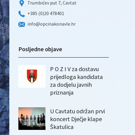
Trumbićev put 7, Cavtat
+385 (0)20 478401
info@opcinakonavle.hr
Posljedne objave
P O Z I V za dostavu
prijedloga kandidata
za dodjelu javnih
priznanja
U Cavtatu održan prvi
koncert Dječje klape
Škatulica