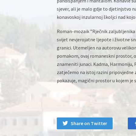
pandišpanjem i mantalom. Konavle su g
sjever, ali je malo gdje to djetinjstvo 
konavoskoj inzularnoj školjci nad kojom 
Roman-mozaik ”Rječnik zaljubljenika u 
svijet nevjerojatne ljepote i životne sn
granici. Utemeljen na autorovu veliko
pomakom, ovaj romaneskni prostor, od
znameniti junaci. Kadma, Harmoniju, F
zatječemo na istoj razini pripovjedne z
pokazuje, magični prostor u kojem je 
Share on Twitter