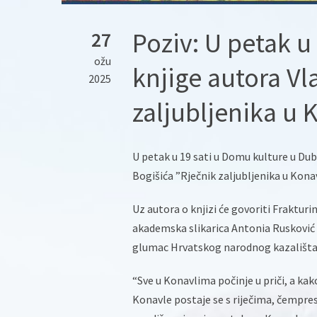
Poziv: U petak u
27
ožu
knjige autora Vl
2025
zaljubljenika u 
U petak u 19 sati u Domu kulture u Dub
Bogišića ”Rječnik zaljubljenika u Konav
Uz autora o knjizi će govoriti Frakturi
akademska slikarica Antonia Rusković R
glumac Hrvatskog narodnog kazališta 
“Sve u Konavlima počinje u priči, a kako
Konavle postaje se s riječima, čempre