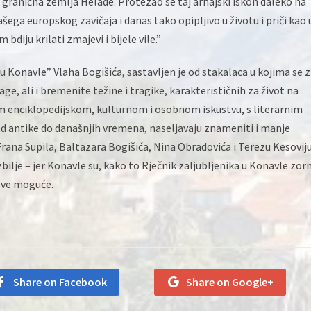
ranična zemlja Helade. Protezao se taj arhajski iskon daleko na
našega europskog zavičaja i danas tako opipljivo u životu i priči kao 
bdiju krilati zmajevi i bijele vile.”
Konavle” Vlaha Bogišića, sastavljen je od stakalaca u kojima se z
age, ali i bremenite težine i tragike, karakterističnih za život na
m enciklopedijskom, kulturnom i osobnom iskustvu, s literarnim
 antike do današnjih vremena, naseljavaju znameniti i manje
rana Supila, Baltazara Bogišića, Nina Obradovića i Terezu Kesovij
bilje – jer Konavle su, kako to Rječnik zaljubljenika u Konavle zor
sve moguće.
Share on Facebook
Share on Google+