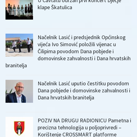
U Cavtatu održan prvi koncert Dječje
klape Škatulica
Načelnik Lasić i predsjednik Općinskog
vijeća Ivo Simović položili vijenac u
Čilipima povodom Dana pobjede i
domovinske zahvalnosti i Dana hrvatskih
branitelja
Načelnik Lasić uputio čestitku povodom
Dana pobjede i domovinske zahvalnosti i
Dana hrvatskih branitelja
POZIV NA DRUGU RADIONICU Pametna i
precizna tehnologija u poljoprivredi –
Korištenje CROSSMART platforme