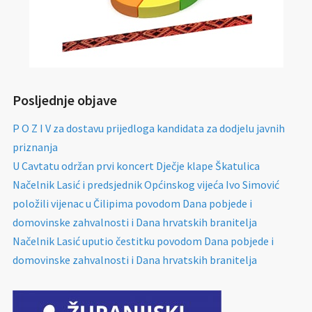
Posljednje objave
P O Z I V za dostavu prijedloga kandidata za dodjelu javnih
priznanja
U Cavtatu održan prvi koncert Dječje klape Škatulica
Načelnik Lasić i predsjednik Općinskog vijeća Ivo Simović
položili vijenac u Čilipima povodom Dana pobjede i
domovinske zahvalnosti i Dana hrvatskih branitelja
Načelnik Lasić uputio čestitku povodom Dana pobjede i
domovinske zahvalnosti i Dana hrvatskih branitelja