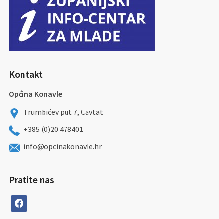
Kontakt
Općina Konavle
Trumbićev put 7, Cavtat
+385 (0)20 478401
info@opcinakonavle.hr
Pratite nas
facebook