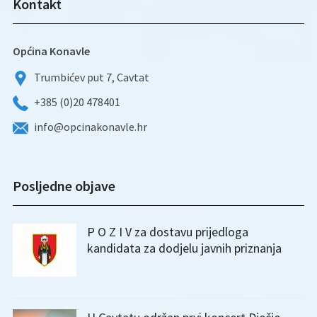
Kontakt
Općina Konavle
Trumbićev put 7, Cavtat
+385 (0)20 478401
info@opcinakonavle.hr
Posljedne objave
P O Z I V za dostavu prijedloga
kandidata za dodjelu javnih priznanja