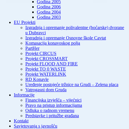
Godina 2005
Godina 2006
Godina 2004
Godina 2003
EU Projekti
Izgradnja i opremanje polivalentne (boćarske) dvorane
u Dubravci
Izgradnja i opremanje Osnovne škole Cavtat
Komasacija konavoskog polja
PartHer
Projekt CIRCUS
Projekt CROSSMART
Projekt FLOOD AND FIRE
Projekt TO 0 WASTE
Projekt WATERLINK
RD Konavle
Uređenje postojeće tržnice na Grudi – Zelena placa
Vatrogasni dom Gruda
Informacije
Financijska izvješća – vijećnici
Pravo na pristup informacijama
Odluka o radnom vremenu
Predstavke i pritužbe građana
Kontakt
Savjetovanja s javnošću