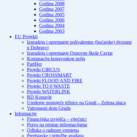
Godina 2008
Godina 2007
Godina 2005
Godina 2006
Godina 2004
Godina 2003
EU Projekti
Izgradnja i opremanje polivalentne (boćarske) dvorane
u Dubravci
Izgradnja i opremanje Osnovne škole Cavtat
Komasacija konavoskog polja
PartHer
Projekt CIRCUS
Projekt CROSSMART
Projekt FLOOD AND FIRE
Projekt TO 0 WASTE
Projekt WATERLINK
RD Konavle
Uređenje postojeće tržnice na Grudi – Zelena placa
Vatrogasni dom Gruda
Informacije
Financijska izvješća – vijećnici
Pravo na pristup informacijama
Odluka o radnom vremenu
Predstavke i pritužbe građana