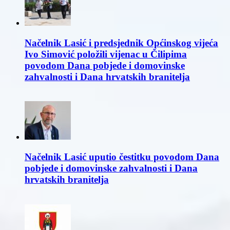
Načelnik Lasić i predsjednik Općinskog vijeća
Ivo Simović položili vijenac u Čilipima
povodom Dana pobjede i domovinske
zahvalnosti i Dana hrvatskih branitelja
Načelnik Lasić uputio čestitku povodom Dana
pobjede i domovinske zahvalnosti i Dana
hrvatskih branitelja