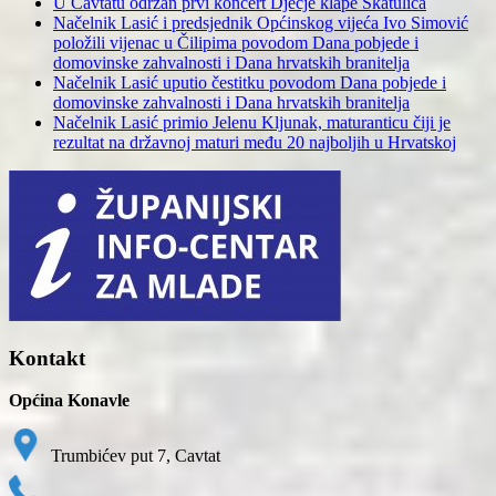
U Cavtatu održan prvi koncert Dječje klape Škatulica
Načelnik Lasić i predsjednik Općinskog vijeća Ivo Simović
položili vijenac u Čilipima povodom Dana pobjede i
domovinske zahvalnosti i Dana hrvatskih branitelja
Načelnik Lasić uputio čestitku povodom Dana pobjede i
domovinske zahvalnosti i Dana hrvatskih branitelja
Načelnik Lasić primio Jelenu Kljunak, maturanticu čiji je
rezultat na državnoj maturi među 20 najboljih u Hrvatskoj
Kontakt
Općina Konavle
Trumbićev put 7, Cavtat