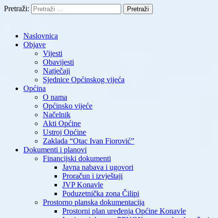
Pretraži:
Naslovnica
Objave
Vijesti
Obavijesti
Natječaji
Sjednice Općinskog vijeća
Općina
O nama
Općinsko vijeće
Načelnik
Akti Općine
Ustroj Općine
Zaklada “Otac Ivan Fiorović”
Dokumenti i planovi
Financijski dokumenti
Javna nabava i ugovori
Proračun i izvještaji
JVP Konavle
Poduzetnička zona Čilipi
Prostorno planska dokumentacija
Prostorni plan uređenja Općine Konavle