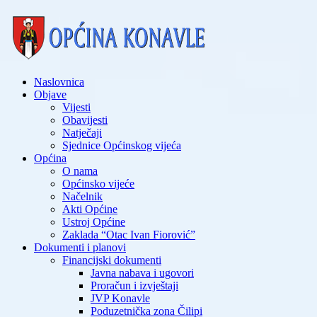
Naslovnica
Objave
Vijesti
Obavijesti
Natječaji
Sjednice Općinskog vijeća
Općina
O nama
Općinsko vijeće
Načelnik
Akti Općine
Ustroj Općine
Zaklada “Otac Ivan Fiorović”
Dokumenti i planovi
Financijski dokumenti
Javna nabava i ugovori
Proračun i izvještaji
JVP Konavle
Poduzetnička zona Čilipi