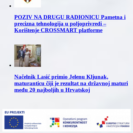
POZIV NA DRUGU RADIONICU Pametna i
precizna tehnologija u poljoprivredi –
Korištenje CROSSMART platforme
Načelnik Lasić primio Jelenu Kljunak,
maturanticu čiji je rezultat na državnoj maturi
među 20 najboljih u Hrvatskoj