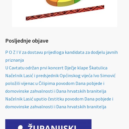
Posljednje objave
P O Z I V za dostavu prijedloga kandidata za dodjelu javnih
priznanja
U Cavtatu održan prvi koncert Dječje klape Škatulica
Načelnik Lasić i predsjednik Općinskog vijeća Ivo Simović
položili vijenac u Čilipima povodom Dana pobjede i
domovinske zahvalnosti i Dana hrvatskih branitelja
Načelnik Lasić uputio čestitku povodom Dana pobjede i
domovinske zahvalnosti i Dana hrvatskih branitelja