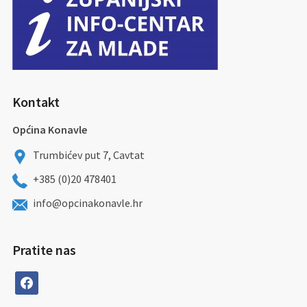
Kontakt
Općina Konavle
Trumbićev put 7, Cavtat
+385 (0)20 478401
info@opcinakonavle.hr
Pratite nas
facebook