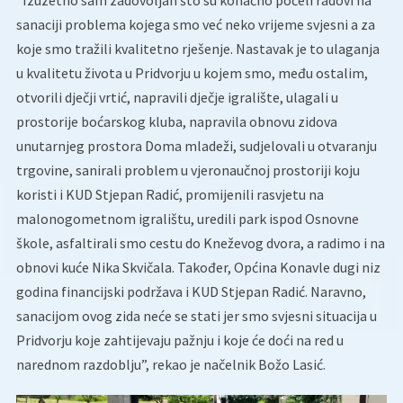
“Izuzetno sam zadovoljan što su konačno počeli radovi na
sanaciji problema kojega smo već neko vrijeme svjesni a za
koje smo tražili kvalitetno rješenje. Nastavak je to ulaganja
u kvalitetu života u Pridvorju u kojem smo, među ostalim,
otvorili dječji vrtić, napravili dječje igralište, ulagali u
prostorije boćarskog kluba, napravila obnovu zidova
unutarnjeg prostora Doma mladeži, sudjelovali u otvaranju
trgovine, sanirali problem u vjeronaučnoj prostoriji koju
koristi i KUD Stjepan Radić, promijenili rasvjetu na
malonogometnom igralištu, uredili park ispod Osnovne
škole, asfaltirali smo cestu do Kneževog dvora, a radimo i na
obnovi kuće Nika Skvičala. Također, Općina Konavle dugi niz
godina financijski podržava i KUD Stjepan Radić. Naravno,
sanacijom ovog zida neće se stati jer smo svjesni situacija u
Pridvorju koje zahtijevaju pažnju i koje će doći na red u
narednom razdoblju”, rekao je načelnik Božo Lasić.