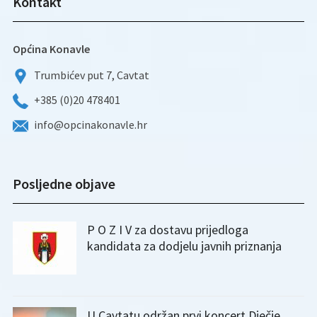
Kontakt
Općina Konavle
Trumbićev put 7, Cavtat
+385 (0)20 478401
info@opcinakonavle.hr
Posljedne objave
P O Z I V za dostavu prijedloga
kandidata za dodjelu javnih priznanja
U Cavtatu održan prvi koncert Dječje