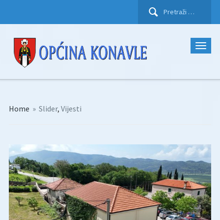
Pretraži:
Home
»
Slider
,
Vijesti