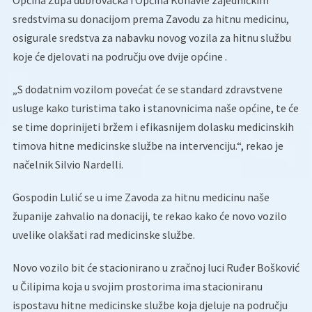
Općina Župa dubrovačka i Općina Konavle zajedničkim
sredstvima su donacijom prema Zavodu za hitnu medicinu,
osigurale sredstva za nabavku novog vozila za hitnu službu
koje će djelovati na području ove dvije općine .
„S dodatnim vozilom povećat će se standard zdravstvene
usluge kako turistima tako i stanovnicima naše općine, te će
se time doprinijeti bržem i efikasnijem dolasku medicinskih
timova hitne medicinske službe na intervenciju.“, rekao je
načelnik Silvio Nardelli.
Gospodin Lulić se u ime Zavoda za hitnu medicinu naše
županije zahvalio na donaciji, te rekao kako će novo vozilo
uvelike olakšati rad medicinske službe.
Novo vozilo bit će stacionirano u zračnoj luci Ruđer Bošković
u Čilipima koja u svojim prostorima ima stacioniranu
ispostavu hitne medicinske službe koja djeluje na području