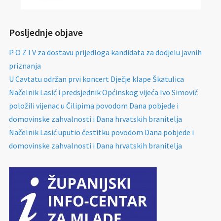
Posljednje objave
P O Z I V za dostavu prijedloga kandidata za dodjelu javnih
priznanja
U Cavtatu održan prvi koncert Dječje klape Škatulica
Načelnik Lasić i predsjednik Općinskog vijeća Ivo Simović
položili vijenac u Čilipima povodom Dana pobjede i
domovinske zahvalnosti i Dana hrvatskih branitelja
Načelnik Lasić uputio čestitku povodom Dana pobjede i
domovinske zahvalnosti i Dana hrvatskih branitelja