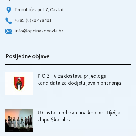
Trumbićev put 7, Cavtat
+385 (0)20 478401
info@opcinakonavle.hr
Posljedne objave
P O Z I V za dostavu prijedloga
kandidata za dodjelu javnih priznanja
U Cavtatu održan prvi koncert Dječje
klape Škatulica