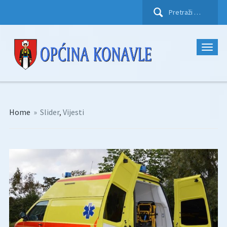
Pretraži:
Home
»
Slider
,
Vijesti