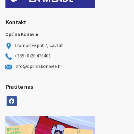
Kontakt
Općina Konavle
Trumbićev put 7, Cavtat
+385 (0)20 478401
info@opcinakonavle.hr
Pratite nas
facebook