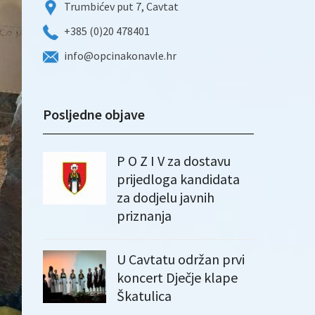
Trumbićev put 7, Cavtat
+385 (0)20 478401
info@opcinakonavle.hr
Posljedne objave
P O Z I V za dostavu
prijedloga kandidata
za dodjelu javnih
priznanja
U Cavtatu održan prvi
koncert Dječje klape
Škatulica