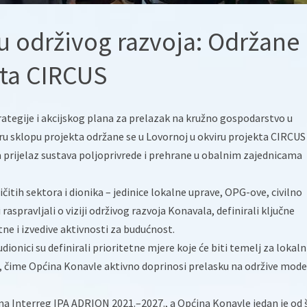
u održivog razvoja: Održane
kta CIRCUS
trategije i akcijskog plana za prelazak na kružno gospodarstvo u
sklopu projekta održane se u Lovornoj u okviru projekta CIRCUS
 za prijelaz sustava poljoprivrede i prehrane u obalnim zajednicama
čitih sektora i dionika – jedinice lokalne uprave, OPG-ove, civilno
 raspravljali o viziji održivog razvoja Konavala, definirali ključne
tne i izvedive aktivnosti za budućnost.
dionici su definirali prioritetne mjere koje će biti temelj za lokaln
S, čime Općina Konavle aktivno doprinosi prelasku na održive mode
ma Interreg IPA ADRION 2021.–2027., a Općina Konavle jedan je od 