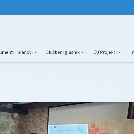
umenti i planovi
Službeni glasnik
EU Projekti
I