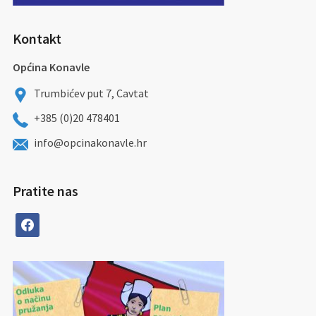
Kontakt
Općina Konavle
Trumbićev put 7, Cavtat
+385 (0)20 478401
info@opcinakonavle.hr
Pratite nas
facebook