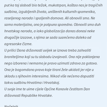
put ka toj slobodi bio težak, mukotrpan, koštao nas je tragičnih
sudbina, izgubljenih života, uništenih kulturnih spomenika,
raseljenog naroda i spaljenih domova. Ali obnovili smo. Ne
samo materijalno, ono je potpuno sporedno. Obnovili smo duh
hrvatskog naroda, a iako globalizacija danas donosi neke
drugačije izazove, s njima se sada susrećemo daleko od
agresorske čizme.
U prilici Dana državnosti uvijek se iznova treba zahvaliti
braniteljima koji su tu slobodu izvojevali. Ona nije poklonjena
nego izborena i nemamo je pravo uzimati zdravo za gotovo.
Ona je bogomdano pravo koje tirani žele ukidati jer nije u
skladu s njihovim interesima. Nikad više nećemo dopustiti
takvu sudbinu Hrvatima i Hrvatskoj.
U svoje ime te uime cijele Općine Konavle čestitam Dan
državnosti Republike Hrvatske.
Načelnik