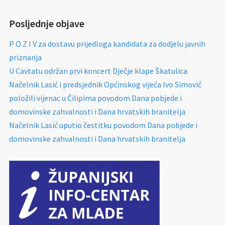
Posljednje objave
P O Z I V za dostavu prijedloga kandidata za dodjelu javnih
priznanja
U Cavtatu održan prvi koncert Dječje klape Škatulica
Načelnik Lasić i predsjednik Općinskog vijeća Ivo Simović
položili vijenac u Čilipima povodom Dana pobjede i
domovinske zahvalnosti i Dana hrvatskih branitelja
Načelnik Lasić uputio čestitku povodom Dana pobjede i
domovinske zahvalnosti i Dana hrvatskih branitelja