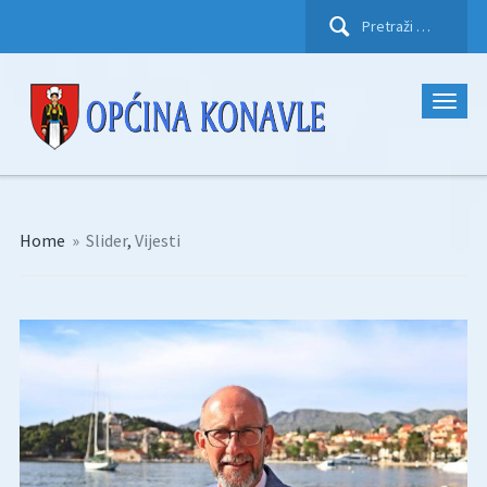
Pretraži:
Home
»
Slider
,
Vijesti