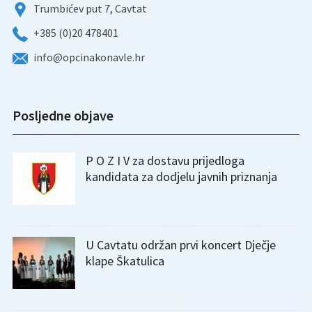
Trumbićev put 7, Cavtat
+385 (0)20 478401
info@opcinakonavle.hr
Posljedne objave
P O Z I V za dostavu prijedloga
kandidata za dodjelu javnih priznanja
U Cavtatu održan prvi koncert Dječje
klape Škatulica