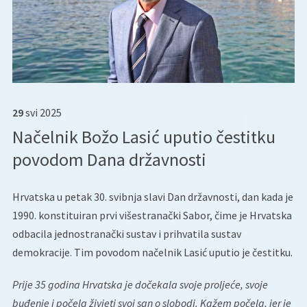
29
svi
2025
Načelnik Božo Lasić uputio čestitku
povodom Dana državnosti
Hrvatska u petak 30. svibnja slavi Dan državnosti, dan kada je
1990. konstituiran prvi višestranački Sabor, čime je Hrvatska
odbacila jednostranački sustav i prihvatila sustav
demokracije. Tim povodom načelnik Lasić uputio je čestitku.
Prije 35 godina Hrvatska je dočekala svoje proljeće, svoje
buđenje i počela živjeti svoj san o slobodi. Kažem počela, jer je